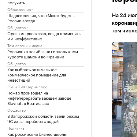
получить
Образование
Шадаев заявил, что «Макс» будет в
На 24 июл
России всегда
коронавир
Общество
том числе
Орешкин рассказал, когда применять
ИИ неэффективно
Технологии и медиа
Россиянка погибла на горнолыжном
курорте Шамони во Франции
Общество
Как выбрать оптимальное
коммерческое помещение для
инвестиций
РБК и ПИК Серия плюс
Пожар произошел на
нефтеперерабатывающем заводе
Slovnaft в Братиславе
Общество
В Запорожской области ввели режим
ЧС из-за перебоев с водой
Политика
Как российские бизнес-школы