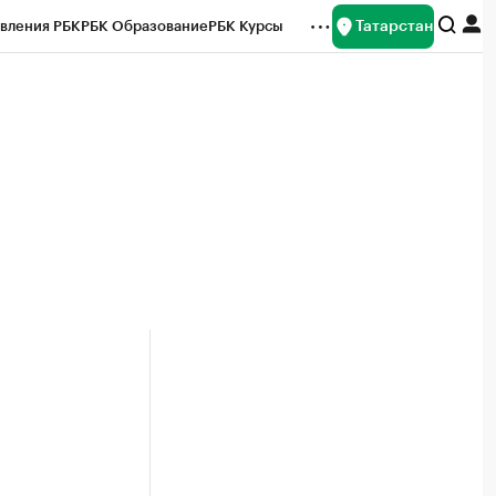
Татарстан
вления РБК
РБК Образование
РБК Курсы
рейтинги
Франшизы
Газета
ок наличной валюты