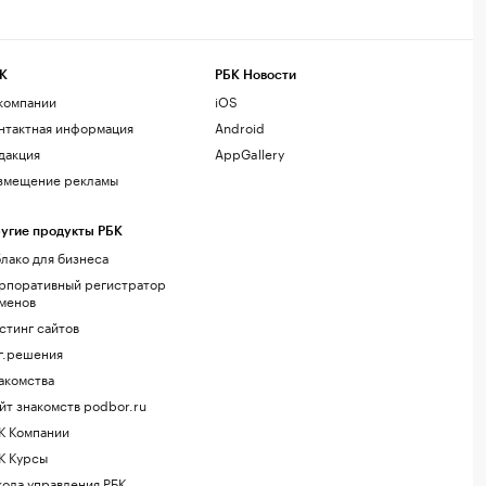
К
РБК Новости
компании
iOS
нтактная информация
Android
дакция
AppGallery
змещение рекламы
угие продукты РБК
лако для бизнеса
рпоративный регистратор
менов
стинг сайтов
г.решения
акомства
йт знакомств podbor.ru
К Компании
К Курсы
ола управления РБК