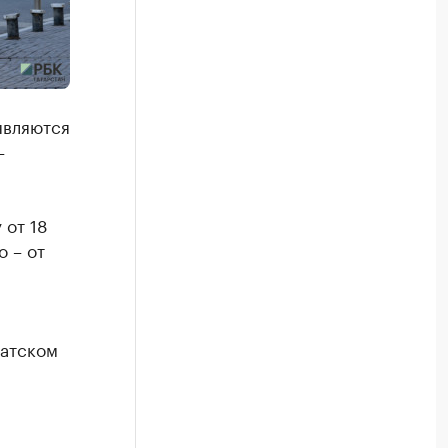
являются
–
 от 18
о – от
латском