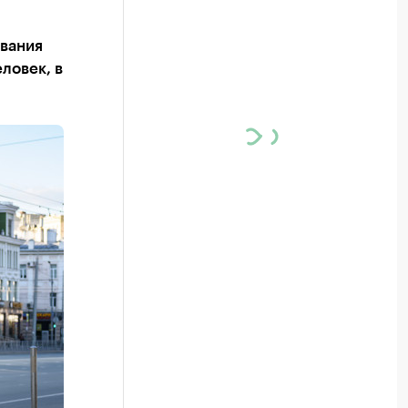
евания
ловек, в