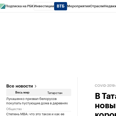
Подписка на РБК
Инвестиции
Мероприятия
Отрасли
Недви
РБК Life
Тренды
Визионеры
Национальные проекты
Город
Стиль
Кр
Спецпроекты СПб
Конференции СПб
Спецпроекты
Проверка конт
COVID-2019 
Все новости
Татарстан
Весь мир
В Тат
Лукашенко призвал белорусов
покупать пустующие дома в деревнях
новы
Общество
Степень MBA: что это такое и как ее
коро