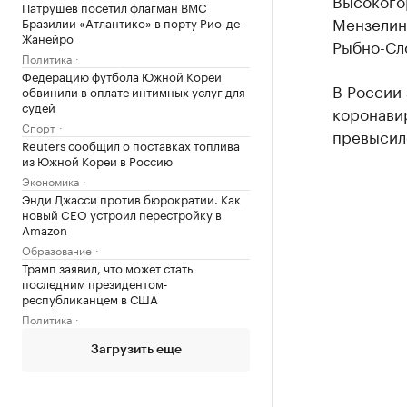
Высокого
Патрушев посетил флагман ВМС
Мензелин
Бразилии «Атлантико» в порту Рио-де-
Жанейро
Рыбно-Сл
Политика
Федерацию футбола Южной Кореи
В России 
обвинили в оплате интимных услуг для
судей
коронави
Спорт
превысило
Reuters сообщил о поставках топлива
из Южной Кореи в Россию
Экономика
Энди Джасси против бюрократии. Как
новый CEO устроил перестройку в
Amazon
Образование
Трамп заявил, что может стать
последним президентом-
республиканцем в США
Политика
Загрузить еще