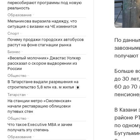
пересобирают программы под новую
реальность
Образование
Мельникова выразила надежду, что
ситуация с визами на ЧЕ изменится
Спорт
По данным
Почему продажи городских автобусов
растут на фоне стагнации рынка
завозными
Бизнес
получают 
«Веселый молочник» Джастас Уолкер
рассказал о скором выдворении из
России
Больше вс
Общество
до 30 лет
В Татарстане выдали разрешения на
60 до 70 
строительство 5,8 млн кв. м жилья
пенсионер
Татарстан
На станции метро «Смоленская»
начали реставрацию облицовки
В Казани 
путевых стен
районе РТ
Общество
по одном
Что такое Executive MBA и зачем
получать эту степень
Бугульми
Образование