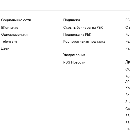
Социальные сети
Подписки
РБ
ВКонтакте
Скрыть баннеры на РБК
О 
Одноклассники
Подписка на РБК
Ко
Telegram
Корпоративная подписка
Ре
Дзен
Ра
Уведомления
RSS Новости
Др
Об
Ко
до
Хо
Ре
Зн
Са
РБ
РБ
Шк