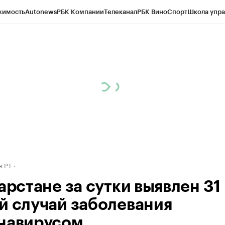
жимость
Autonews
РБК Компании
Телеканал
РБК Вино
Спорт
Школа упра
ипто
РБК Бизнес-среда
Дискуссионный клуб
Исследования
Кредитные 
рагентов
Политика
Экономика
Бизнес
Технологии и медиа
Финансы
Рын
в РТ
арстане за сутки выявлен 31
й случай заболевания
навирусом