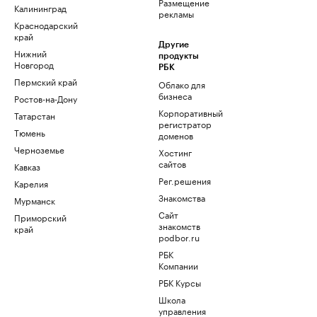
Размещение
Калининград
рекламы
Краснодарский
край
Другие
Нижний
продукты
Новгород
РБК
Пермский край
Облако для
бизнеса
Ростов-на-Дону
Корпоративный
Татарстан
регистратор
Тюмень
доменов
Черноземье
Хостинг
сайтов
Кавказ
Рег.решения
Карелия
Знакомства
Мурманск
Сайт
Приморский
знакомств
край
podbor.ru
РБК
Компании
РБК Курсы
Школа
управления