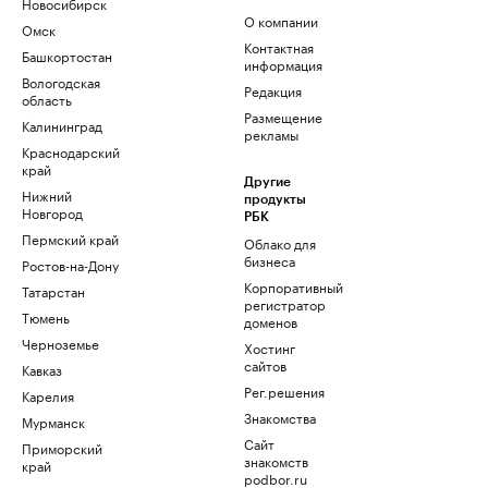
Новосибирск
О компании
Омск
Контактная
Башкортостан
информация
Вологодская
Редакция
область
Размещение
Калининград
рекламы
Краснодарский
край
Другие
Нижний
продукты
Новгород
РБК
Пермский край
Облако для
бизнеса
Ростов-на-Дону
Корпоративный
Татарстан
регистратор
Тюмень
доменов
Черноземье
Хостинг
сайтов
Кавказ
Рег.решения
Карелия
Знакомства
Мурманск
Сайт
Приморский
знакомств
край
podbor.ru