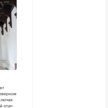
ет
северном
ключая
й этап