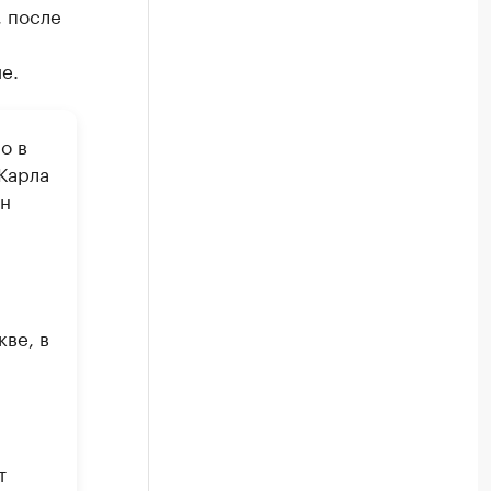
, после
е.
о в
Карла
ен
ве, в
т