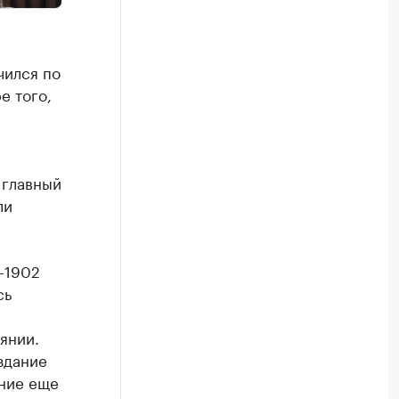
чился по
е того,
 главный
ли
-1902
сь
янии.
здание
ение еще