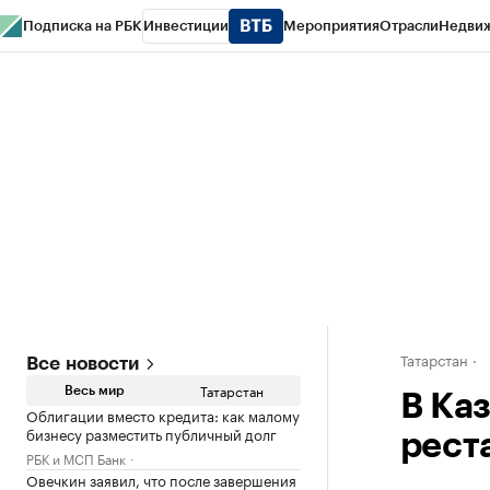
Подписка на РБК
Инвестиции
Мероприятия
Отрасли
Недви
РБК Life
Тренды
Визионеры
Национальные проекты
Город
Стиль
Кр
Спецпроекты СПб
Конференции СПб
Спецпроекты
Проверка конт
Татарстан
Все новости
Татарстан
Весь мир
В Ка
Облигации вместо кредита: как малому
бизнесу разместить публичный долг
рест
РБК и МСП Банк
Овечкин заявил, что после завершения