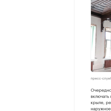
пресс-служ
Очередно
включать 
крыле, р
наружное