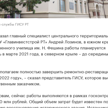
с-службы ГИСУ РТ
азал главный специалист центрального территориаль
У «Главинвестстрой РТ» Андрей Лозинов, в южном кр
венного училища им. Н. Фешина работы планируется
 в марте 2021 года, в северном крыле – до середин
полагаем полностью завершить ремонтно-реставрац
2022 году», – сказал представитель ГИСУ, которое вы
твенным заказчиком.
овам, сейчас работы выполняются в рамках госконтр
 млн рублей. Общий объем затрат будет известен п
ию восстановления исторического здания. Источник