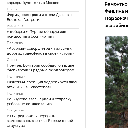
карьеры будет жить в Москве
Ремонтно
Спорт
Фешина на
Фермы, рестораны и отели Дальнего
Востока. Гастрогид
Первонач
РБК и РСХБ
аварийно
У побережья Турции обнаружили
неизвестный беспилотник
Политика
«Арсенал» совершил один из самых
дорогих трансферов в своей истории
Спорт
Премьер Болгарии сообщил о взрыве
беспилотника рядом с газопроводом
Политика
Развожаев сообщил подробности двух
атак ВСУ на Севастополь
Политика
Во Внуково ввели прием и отправку
рейсов по согласованию
Общество
В ЕС предложили передать
замороженные активы России новой
структуре