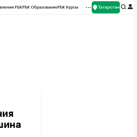
Татарстан
вления РБК
РБК Образование
РБК Курсы
рейтинги
Франшизы
Газета
ок наличной валюты
ния
шина