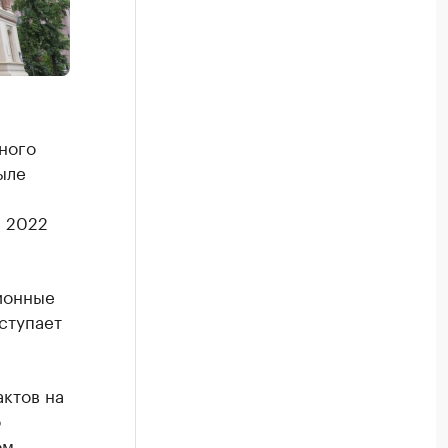
ного
ыле
ы 2022
ионные
ступает
актов на
о
ом