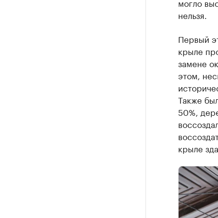
могло выс
нельзя.
Первый э
крыле пр
замене ок
этом, нес
историчес
Также был
50%, дере
воссоздал
воссоздат
крыле зда