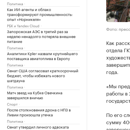
Политика
Как ИИ-агенты и облако
трансформируют промышленность:
опыт «Норникеля»
РБК и Yandex Cloud
Фото: прес
Запорожская АЭС в третий раз за
неделю ненадолго потеряла внешнее
питание
Как расск
Политика
отдела ГК
Аналитики Kpler назвали крупнейшего
художест
поставщика авиатоплива в Европу
завершить
Политика
Сенат США согласовал краткосрочный
года.
бюджет, чтобы избежать нового
шатдауна
«Мы пред
Политика
работы в 
Матч звезд на Кубке Овечкина
завершился вничью
государс
Спорт
После столкновения дрона с НПЗ в
По его сл
Ливии произошла утечка
сумму 400
Политика
Сенат утвердил личного адвоката
завершен