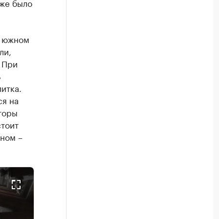
уже было
в южном
ли,
 При
ь
итка.
ся на
торы
стоит
рном –