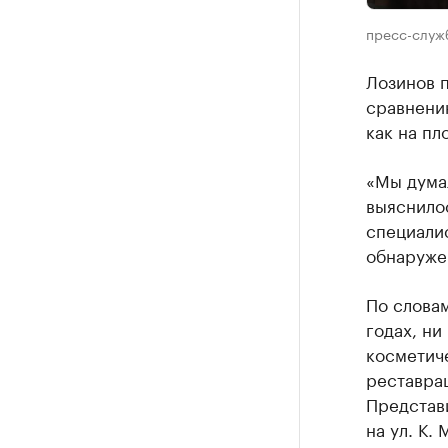
пресс-служ
Лозинов п
сравнени
как на пл
«Мы дума
выяснилос
специалис
обнаруже
По словам
годах, ни
косметиче
реставрац
Представи
на ул. К.