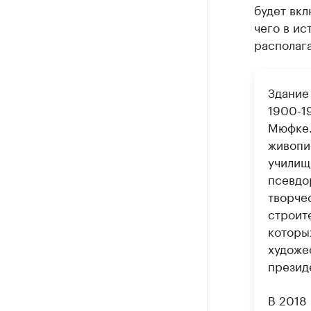
будет вкл
чего в ис
располага
Здание
1900-1
Мюфке.
живопи
училищ
псевдо
творче
строит
которы
художе
президе
В 2018