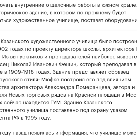
ючать внутренние отделочные работы в южном крыле
торическое здание, в котором по-прежнему будет
ться художественное училище, поставят оборудовани
 Казанского художественного училища было построен
902 годах по проекту директора школы, архитектора 
 Из выпускников и преподавателей наиболее извест
сец Николай Иванович Фешин, который преподавал в
е в 1909-1918 годах. Здание представляет образец
русского стиля: Мюфке построил его под влиянием
ства архитектора Александра Померанцева, автора и
еля Новых торговых рядов на Красной площади в Моск
х сейчас находится ГУМ. Здание Казанского
ственного училища поставлено под охрану указом
нта РФ в 1995 году.
 году назад появилась информация, что училище може