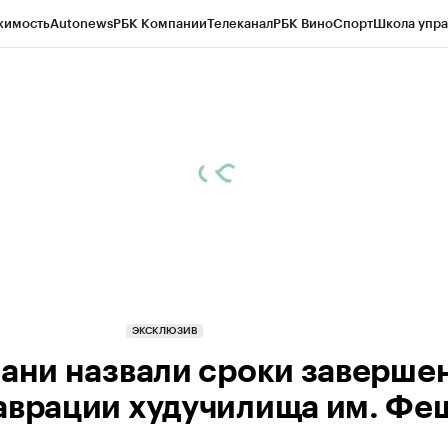
жимость
Autonews
РБК Компании
Телеканал
РБК Вино
Спорт
Школа упра
ипто
РБК Бизнес-среда
Дискуссионный клуб
Исследования
Кредитные 
рагентов
Политика
Экономика
Бизнес
Технологии и медиа
Финансы
Рын
ЭКСКЛЮЗИВ
зани назвали сроки заверше
аврации худучилища им. Фе