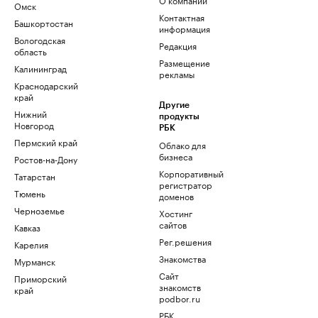
Омск
Контактная
Башкортостан
информация
Вологодская
Редакция
область
Размещение
Калининград
рекламы
Краснодарский
край
Другие
Нижний
продукты
Новгород
РБК
Пермский край
Облако для
бизнеса
Ростов-на-Дону
Корпоративный
Татарстан
регистратор
Тюмень
доменов
Черноземье
Хостинг
сайтов
Кавказ
Рег.решения
Карелия
Знакомства
Мурманск
Сайт
Приморский
знакомств
край
podbor.ru
РБК