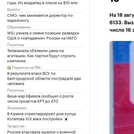
года. Их владелец в плюсе на $10 млн
Крипто
CMO: чем занимается директор по
На 18 авг
маркетингу
6133. Выз
Образование
числе 16 
WSJ узнала о смене позиции разведки
США о «нападении» России на НАТО
Политика
Телеканалы объявили цены на
агитацию. Как партии будут строить
кампании
Подписка на РБК
В результате атаки ВСУ по
Белгородской области пострадали два
человека
Политика
Вице-мэр Ефимов сообщил о росте
числа проектов КРТ до 470
Экономика
В Казани отреставрируют дом купца
Котелова XIX века постройки
Татарстан
Россия атаковала эшелон с военной