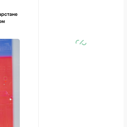
арстане
ом