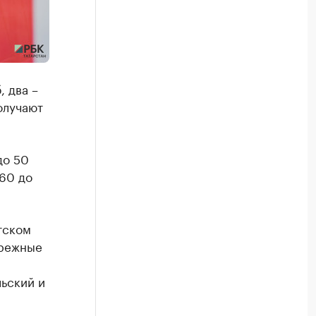
 два –
олучают
до 50
 60 до
атском
ережные
ьский и