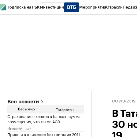
Подписка на РБК
Инвестиции
Мероприятия
Отрасли
Недви
РБК Life
Тренды
Визионеры
Национальные проекты
Город
Стиль
Кр
Спецпроекты СПб
Конференции СПб
Спецпроекты
Проверка конт
COVID-2019 
Все новости
Татарстан
Весь мир
В Та
Страхование вкладов в банках: сумма
возмещения, что такое АСВ
30 н
Инвестиции
Пришли в движение биткоины из 2011
19