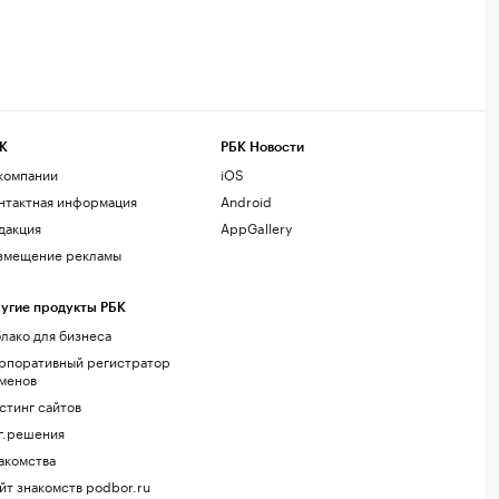
К
РБК Новости
компании
iOS
нтактная информация
Android
дакция
AppGallery
змещение рекламы
угие продукты РБК
лако для бизнеса
рпоративный регистратор
менов
стинг сайтов
г.решения
акомства
йт знакомств podbor.ru