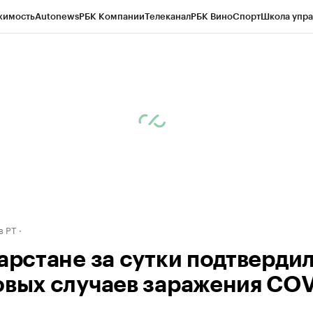
жимость
Autonews
РБК Компании
Телеканал
РБК Вино
Спорт
Школа упра
ипто
РБК Бизнес-среда
Дискуссионный клуб
Исследования
Кредитные 
рагентов
Политика
Экономика
Бизнес
Технологии и медиа
Финансы
Рын
в РТ
тарстане за сутки подтверди
овых случаев заражения COV