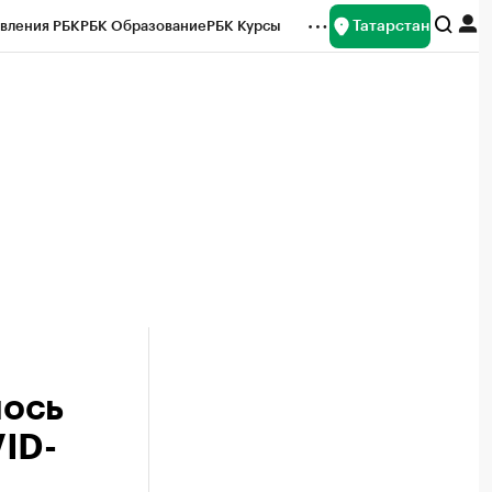
Татарстан
вления РБК
РБК Образование
РБК Курсы
рейтинги
Франшизы
Газета
ок наличной валюты
лось
ID-