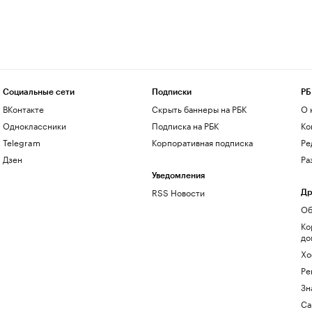
Социальные сети
Подписки
РБ
ВКонтакте
Скрыть баннеры на РБК
О 
Одноклассники
Подписка на РБК
Ко
Telegram
Корпоративная подписка
Ре
Дзен
Ра
Уведомления
RSS Новости
Др
Об
Ко
до
Хо
Ре
Зн
Са