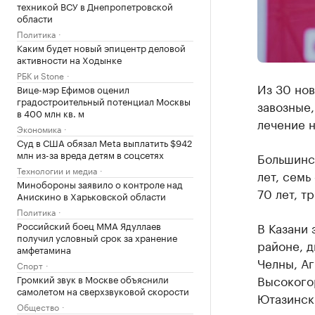
техникой ВСУ в Днепропетровской
области
Политика
Каким будет новый эпицентр деловой
активности на Ходынке
РБК и Stone
Из 30 нов
Вице-мэр Ефимов оценил
градостроительный потенциал Москвы
завозные,
в 400 млн кв. м
лечение н
Экономика
Суд в США обязал Meta выплатить $942
млн из-за вреда детям в соцсетях
Большинст
Технологии и медиа
лет, семь 
Минобороны заявило о контроле над
70 лет, тр
Анискино в Харьковской области
Политика
Российский боец ММА Ядуллаев
В Казани 
получил условный срок за хранение
районе, д
амфетамина
Челны, Аг
Спорт
Высокого
Громкий звук в Москве объяснили
самолетом на сверхзвуковой скорости
Ютазинск
Общество