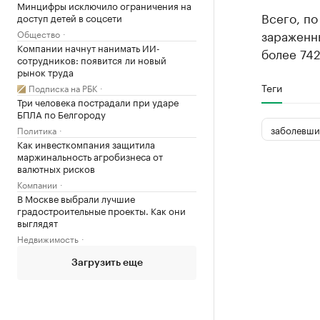
Минцифры исключило ограничения на
Всего, по
доступ детей в соцсети
зараженны
Общество
Компании начнут нанимать ИИ-
более 742
сотрудников: появится ли новый
рынок труда
Теги
Подписка на РБК
Три человека пострадали при ударе
БПЛА по Белгороду
заболевши
Политика
Как инвесткомпания защитила
маржинальность агробизнеса от
валютных рисков
Компании
В Москве выбрали лучшие
градостроительные проекты. Как они
выглядят
Недвижимость
Загрузить еще