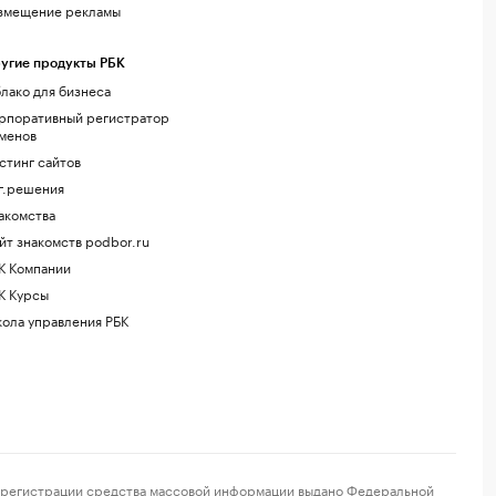
змещение рекламы
угие продукты РБК
лако для бизнеса
рпоративный регистратор
менов
стинг сайтов
г.решения
акомства
йт знакомств podbor.ru
К Компании
К Курсы
ола управления РБК
регистрации средства массовой информации выдано Федеральной