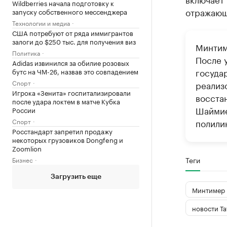
Wildberries начала подготовку к
отражающ
запуску собственного мессенджера
Технологии и медиа
США потребуют от ряда иммигрантов
залоги до $250 тыс. для получения виз
Минтим
Политика
После у
Adidas извинился за обилие розовых
госуда
бутс на ЧМ-26, назвав это совпадением
Спорт
реализ
Игрока «Зенита» госпитализировали
восста
после удара локтем в матче Кубка
Шаймие
России
Спорт
полили
Росстандарт запретил продажу
некоторых грузовиков Dongfeng и
Zoomlion
Теги
Бизнес
Загрузить еще
Минтимер
новости Та