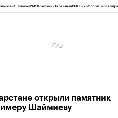
жимость
Autonews
РБК Компании
Телеканал
РБК Вино
Спорт
Школа упра
ипто
РБК Бизнес-среда
Дискуссионный клуб
Исследования
Кредитные 
рагентов
Политика
Экономика
Бизнес
Технологии и медиа
Финансы
Рын
тарстане открыли памятник
имеру Шаймиеву