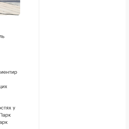
ль
риентир
щих
стях у
 Парк
арк
,