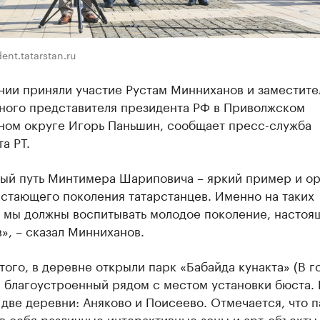
ent.tatarstan.ru
нии приняли участие Рустам Минниханов и заместите
ного представителя президента РФ в Приволжском
ном округе Игорь Паньшин, сообщает пресс-служба
а РТ.
ый путь Минтимера Шариповича – яркий пример и о
стающего поколения татарстанцев. Именно на таких
 мы должны воспитывать молодое поколение, настоя
», – сказал Минниханов.
ого, в деревне открыли парк «Бабайда кунакта» (В го
 благоустроенный рядом с местом установки бюста.
две деревни: Аняково и Поисеево. Отмечается, что п
в себя различные интерактивные зоны и арт-объекты