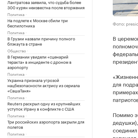
Лантратова заявила, что судьба более
300 курян неизвестна после вторжения
Политика
На подлете к Москве сбили три
Фото: presid
беспилотника
Политика
В церемо
В Грузии назвали причину полного
блэкаута в стране
полномоч
Общество
федераль
В Германии увидели «сценарий
президент
теракта» в инциденте с дроном в
аэропорту
Политика
«Жизненн
Украина признала угрозой
для подра
нацбезопасности актрису из сериала
«СашаТаня»
примерах
Политика
патриотов
Reuters раскрыл одну из крупнейших
уступок Ирану в конфликте с США
Помимо эт
Политика
дедушки),
Три российских аэропорта закрыли для
полетов
соединил 
Политика
включает 