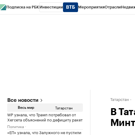
Подписка на РБК
Инвестиции
Мероприятия
Отрасли
Недви
РБК Life
Тренды
Визионеры
Национальные проекты
Город
Стиль
Кр
Спецпроекты СПб
Конференции СПб
Спецпроекты
Проверка конт
Татарстан
Все новости
Татарстан
Весь мир
В Та
WP узнала, что Трамп потребовал от
Хегсета объяснений по дефициту ракет
Минт
Политика
«ЕП» узнала, что Залужного не пустили