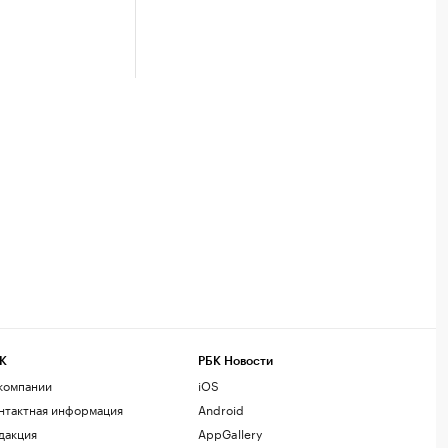
К
РБК Новости
компании
iOS
нтактная информация
Android
дакция
AppGallery