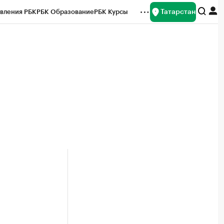
Татарстан
вления РБК
РБК Образование
РБК Курсы
рейтинги
Франшизы
Газета
ок наличной валюты