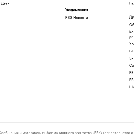
Дзен
Ра
Уведомления
RSS Новости
Др
Об
Ко
до
Хо
Ре
Зн
Са
РБ
РБ
Шк
ения и материалы информационного агентства «РБК» (свидетельство о 