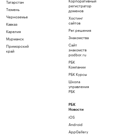
Корпоративный
Татарстан
регистратор
Тюмень
доменов
Черноземье
Хостинг
сайтов
Кавказ
Рег.решения
Карелия
Знакомства
Мурманск
Сайт
Приморский
знакомств
край
podbor.ru
РБК
Компании
РБК Курсы
Школа
управления
РБК
РБК
Новости
iOS
Android
AppGallery