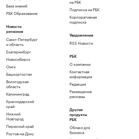
на РБК
База знаний
Подписка на РБК
РБК Образование
Корпоративная
подписка
Новости
регионов
Уведомления
Санкт-Петербург
RSS Новости
и область
Екатеринбург
РБК
Новосибирск
О компании
Омск
Контактная
Башкортостан
информация
Вологодская
Редакция
область
Размещение
Калининград
рекламы
Краснодарский
край
Другие
Нижний
продукты
Новгород
РБК
Пермский край
Облако для
бизнеса
Ростов-на-Дону