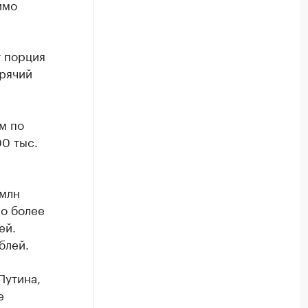
имо
т порция
орячий
м по
0 тыс.
 млн
но более
ей.
блей.
Путина,
е