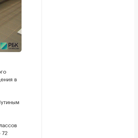
ого
ения в
Путиным
лассов
 72