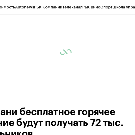
жимость
Autonews
РБК Компании
Телеканал
РБК Вино
Спорт
Школа упра
ипто
РБК Бизнес-среда
Дискуссионный клуб
Исследования
Кредитные 
рагентов
Политика
Экономика
Бизнес
Технологии и медиа
Финансы
Рын
зани бесплатное горячее
ие будут получать 72 тыс.
ьников