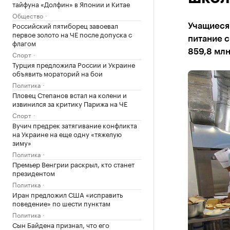
тайфуна «Долфин» в Японии и Китае
Общество
Российский пятиборец завоевал
Учащиеся 
первое золото на ЧЕ после допуска с
питание с
флагом
859,8 мл
Спорт
Турция предложила России и Украине
объявить мораторий на бои
Политика
Пловец Степанов встал на колени и
извинился за критику Парижа на ЧЕ
Спорт
Вучич предрек затягивание конфликта
на Украине на еще одну «тяжелую
зиму»
Политика
Премьер Венгрии раскрыл, кто станет
президентом
Политика
Иран предложил США «исправить
поведение» по шести пунктам
Политика
Сын Байдена признал, что его