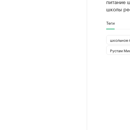
питание ш
школы рес
Теги
школьное 
Рустам Ми