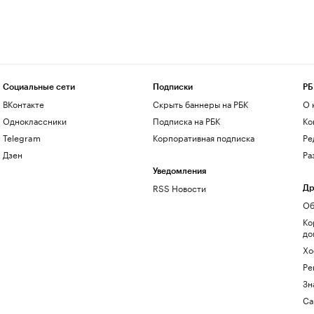
Социальные сети
Подписки
РБ
ВКонтакте
Скрыть баннеры на РБК
О 
Одноклассники
Подписка на РБК
Ко
Telegram
Корпоративная подписка
Ре
Дзен
Ра
Уведомления
RSS Новости
Др
Об
Ко
до
Хо
Ре
Зн
Са