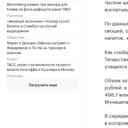
тысячи шк
Bloomberg назвал три выхода для
воспитыва
Киева на фоне дефицита ракет ПВО
Политика
«Веселый молочник» Уолкер купил
По данны
билеты в Стамбул на случай
овощей, о
выдворения
напиток, 
Общество
Марат и Динара Сафины сыграют с
Федерером и Ли На на турнире в
Как сообщ
Шанхае
Татарста
Спорт
ТАСС узнал о возможности скорого
учащихся 
визита Уиткоффа и Кушнера в Москву
Политика
Объем зат
Загрузить еще
рублей, в
498,7 млн
Муниципал
В середин
в котором