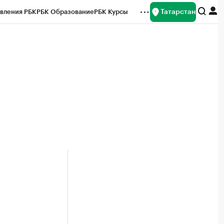
Татарстан
вления РБК
РБК Образование
РБК Курсы
рейтинги
Франшизы
Газета
ок наличной валюты