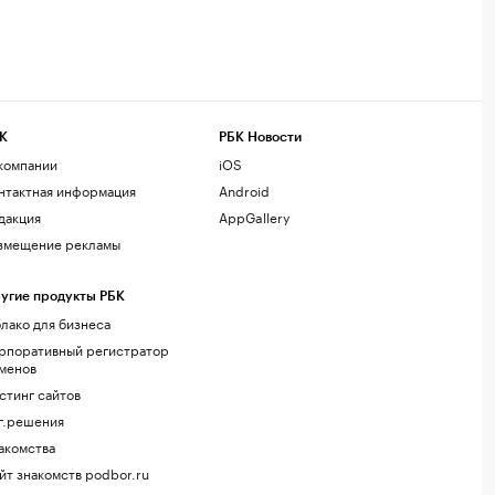
К
РБК Новости
компании
iOS
нтактная информация
Android
дакция
AppGallery
змещение рекламы
угие продукты РБК
лако для бизнеса
рпоративный регистратор
менов
стинг сайтов
г.решения
акомства
йт знакомств podbor.ru