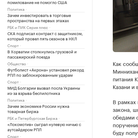
помилование не помогло США
Политика
Зачем инвестировать в торговые
пространства на первых этажах
РБК и ПИК Серия плюс
СКА подписал контракт с защитником,
который провел пять сезонов в НХЛ
Спорт
В Хорватии столкнулись грузовой и
пассажирский поезда
Как сообщ
Общество
Футболист «Акрона» установил рекорд
Миннихан
РПЛ по заблокированным ударам
питания К
Спорт
Казани и 
МИД Болгарии вызвал посла Украины
из-за взрыва беспилотника
Политика
В рамках
Зачем экономике России нужна
закона, 
товарная биржа
обедами с
РБК и Петербургская Биржа
поручению
«Локомотив» сыграл нулевую ничью с
аутсайдером РПЛ
буду полу
Спорт