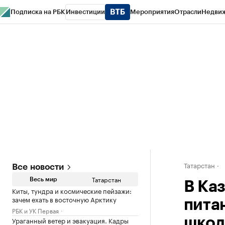
Подписка на РБК
Инвестиции
Мероприятия
Отрасли
Недви
РБК Life
Тренды
Визионеры
Национальные проекты
Город
Стиль
Кр
Спецпроекты СПб
Конференции СПб
Спецпроекты
Проверка конт
Татарстан
Все новости
Татарстан
Весь мир
В Ка
Киты, тундра и космические пейзажи:
зачем ехать в восточную Арктику
питан
РБК и УК Первая
Ураганный ветер и эвакуация. Кадры
школ