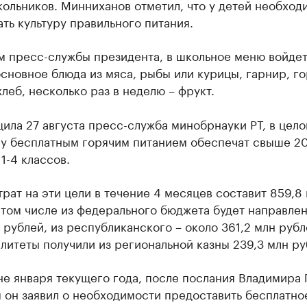
ольников. Минниханов отметил, что у детей необход
ть культуру правильного питания.
м пресс-службы президента, в школьное меню войде
сновное блюда из мяса, рыбы или курицы, гарнир, г
хлеб, несколько раз в неделю – фрукт.
ила 27 августа пресс-служба минобрнауки РТ, в цело
ну бесплатным горячим питанием обеспечат свыше 20
1-4 классов.
рат на эти цели в течение 4 месяцев составит 859,8
 том числе из федерального бюджета будет направле
 рублей, из республиканского – около 361,2 млн рубл
итеты получили из региональной казны 239,3 млн ру
е января текущего года, после послания Владимира 
 он заявил о необходимости предоставить бесплатно