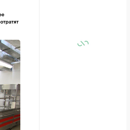
ее
потратят