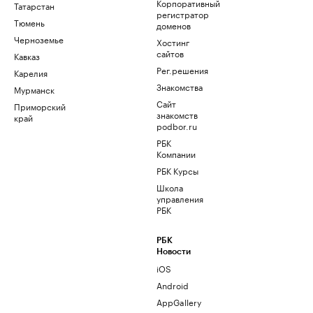
Корпоративный
Татарстан
регистратор
Тюмень
доменов
Черноземье
Хостинг
сайтов
Кавказ
Рег.решения
Карелия
Знакомства
Мурманск
Сайт
Приморский
знакомств
край
podbor.ru
РБК
Компании
РБК Курсы
Школа
управления
РБК
РБК
Новости
iOS
Android
AppGallery