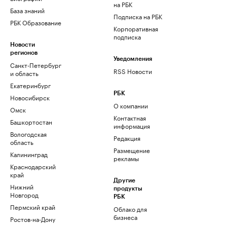
на РБК
База знаний
Подписка на РБК
РБК Образование
Корпоративная
подписка
Новости
регионов
Уведомления
Санкт-Петербург
RSS Новости
и область
Екатеринбург
РБК
Новосибирск
О компании
Омск
Контактная
Башкортостан
информация
Вологодская
Редакция
область
Размещение
Калининград
рекламы
Краснодарский
край
Другие
Нижний
продукты
Новгород
РБК
Пермский край
Облако для
бизнеса
Ростов-на-Дону