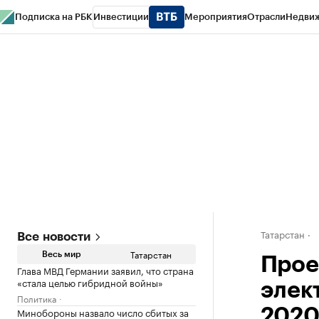
Подписка на РБК
Инвестиции
Мероприятия
Отрасли
Недви
РБК Life
Тренды
Визионеры
Национальные проекты
Город
Стиль
Кр
Спецпроекты СПб
Конференции СПб
Спецпроекты
Проверка конт
Татарстан
Все новости
Татарстан
Весь мир
Прое
Глава МВД Германии заявил, что страна
«стала целью гибридной войны»
элект
Политика
Минобороны назвало число сбитых за
2020