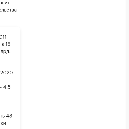
авит
ельства
011
 в 18
млрд.
 2020
и
– 4,5
ть 48
тки