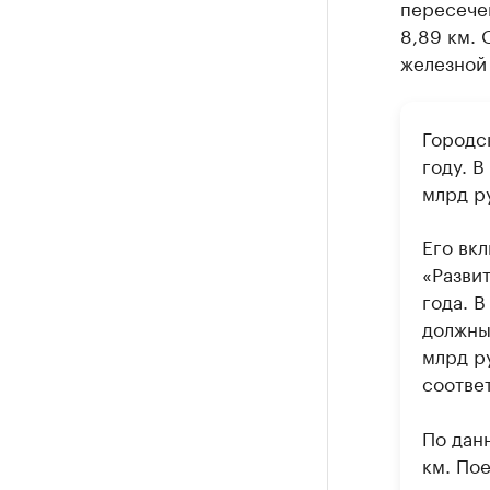
пересече
8,89 км.
железной 
Городс
году. В
млрд ру
Его вк
«Разви
года. 
должны
млрд ру
соотве
По дан
км. Пое