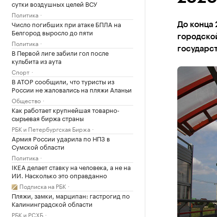
сутки воздушных целей ВСУ
Политика
Число погибших при атаке БПЛА на
До конца 
Белгород выросло до пяти
городско
Политика
государст
В Первой лиге забили гол после
кульбита из аута
Спорт
В АТОР сообщили, что туристы из
России не жаловались на пляжи Аланьи
Общество
Как работает крупнейшая товарно-
сырьевая биржа страны
РБК и Петербургская Биржа
Армия России ударила по НПЗ в
Сумской области
Политика
IKEA делает ставку на человека, а не на
ИИ. Насколько это оправданно
Подписка на РБК
Пляжи, замки, марципан: гастрогид по
Калининградской области
РБК и РСХБ