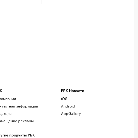
К
РБК Новости
компании
iOS
нтактная информация
Android
дакция
AppGallery
змещение рекламы
угие продукты РБК