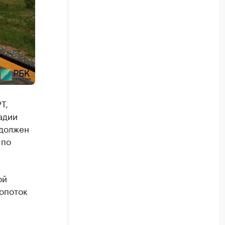
Т,
адии
 должен
 по
ой
ропоток