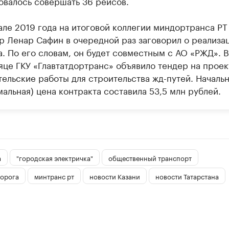
овалось совершать 36 рейсов.
але 2019 года на итоговой коллегии миндортранса РТ
р Ленар Сафин в очередной раз заговорил о реализа
а. По его словам, он будет совместным с АО «РЖД». В
яце ГКУ «Главтатдортранс» объявило тендер на проек
тельские работы для строительства жд-путей. Началь
альная) цена контракта составила 53,5 млн рублей.
а
"городская электричка"
общественный транспорт
дорога
минтранс рт
новости Казани
новости Татарстана