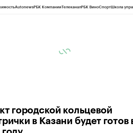
жимость
Autonews
РБК Компании
Телеканал
РБК Вино
Спорт
Школа упра
ипто
РБК Бизнес-среда
Дискуссионный клуб
Исследования
Кредитные 
рагентов
Политика
Экономика
Бизнес
Технологии и медиа
Финансы
Рын
кт городской кольцевой
рички в Казани будет готов 
 году