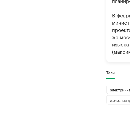
планир
В февр
минист
проект
же мес
изыска
(максим
Теги
электричк
железная 