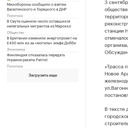
3 сентяб
Минобороны сообщило о взятии
обществе
Васютинского и Торецкого в ДНР
территор
Политика
В Сеуте оценили число оставшихся
реконстр
нелегальных мигрантов из Марокко
станции 
Общество
отмечалос
В Британии изменили энергопроект на
£430 млн из-за «могилы» эльфа Добби
организа
Экономика
Обсуждени
Финляндия отказалась передать
Украине ракеты Patriot
«Трасса 
Политика
Новое Ар
Загрузить еще
железнод
ул.Вагонн
постанов
В тексте 
городско
строител