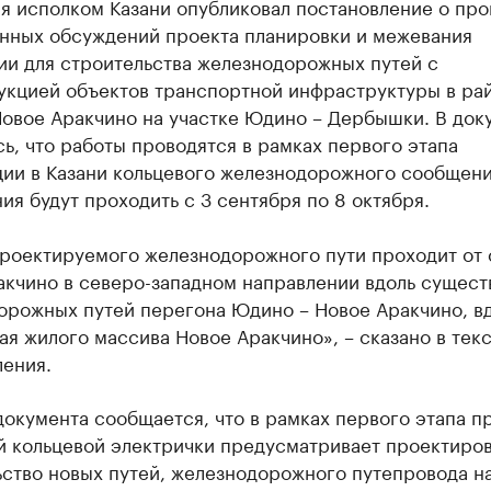
ря исполком Казани опубликовал постановление о пр
нных обсуждений проекта планировки и межевания
ии для строительства железнодорожных путей с
укцией объектов транспортной инфраструктуры в ра
Новое Аракчино на участке Юдино – Дербышки. В док
ь, что работы проводятся в рамках первого этапа
ции в Казани кольцевого железнодорожного сообщени
я будут проходить с 3 сентября по 8 октября.
проектируемого железнодорожного пути проходит от 
акчино в северо-западном направлении вдоль сущес
орожных путей перегона Юдино – Новое Аракчино, в
ая жилого массива Новое Аракчино», – сказано в тек
ления.
документа сообщается, что в рамках первого этапа п
й кольцевой электрички предусматривает проектиров
ьство новых путей, железнодорожного путепровода н