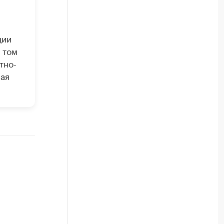
ции
 том
тно-
ная