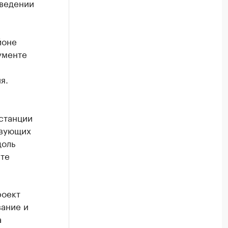
оведении
йоне
ументе
я.
станции
твующих
доль
сте
роект
ание и
а