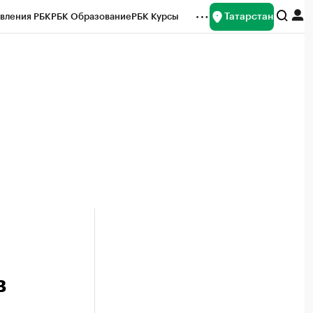
Татарстан
вления РБК
РБК Образование
РБК Курсы
рейтинги
Франшизы
Газета
ок наличной валюты
в