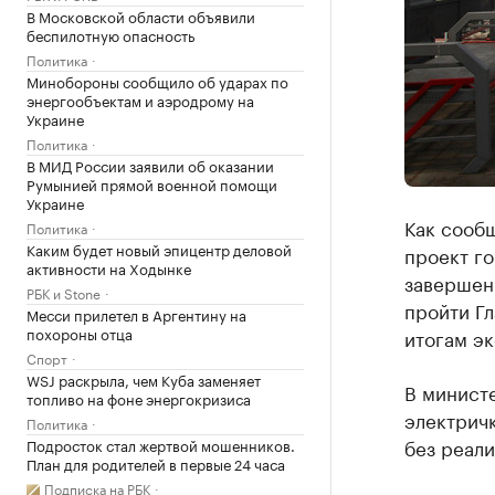
В Московской области объявили
беспилотную опасность
Политика
Минобороны сообщило об ударах по
энергообъектам и аэродрому на
Украине
Политика
В МИД России заявили об оказании
Румынией прямой военной помощи
Украине
Как сообщ
Политика
Каким будет новый эпицентр деловой
проект го
активности на Ходынке
завершени
РБК и Stone
пройти Гл
Месси прилетел в Аргентину на
похороны отца
итогам эк
Спорт
WSJ раскрыла, чем Куба заменяет
В минист
топливо на фоне энергокризиса
электричк
Политика
без реал
Подросток стал жертвой мошенников.
План для родителей в первые 24 часа
Подписка на РБК