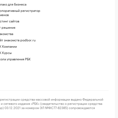
лако для бизнеса
рпоративный регистратор
менов
стинг сайтов
г.решения
акомства
йт знакомств podbor.ru
К Компании
К Курсы
ола управления РБК
регистрации средства массовой информации выдано Федеральной
и сетевого издания «РБК» (свидетельство о регистрации средства
ор) 03.12.2021 за номером ЭЛ №ФС77-82385) сопровождаются