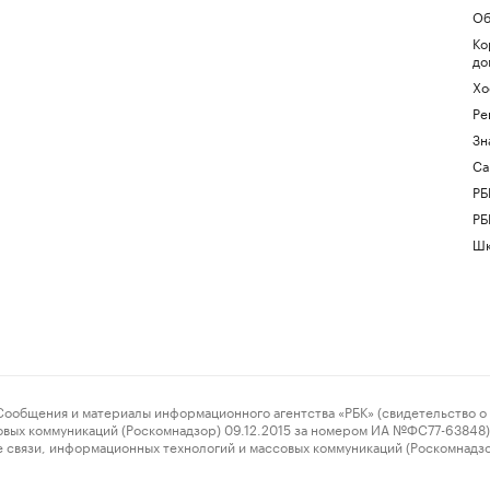
Об
Ко
до
Хо
Ре
Зн
Са
РБ
РБ
Шк
ения и материалы информационного агентства «РБК» (свидетельство о 
овых коммуникаций (Роскомнадзор) 09.12.2015 за номером ИА №ФС77-63848) 
 связи, информационных технологий и массовых коммуникаций (Роскомнадз