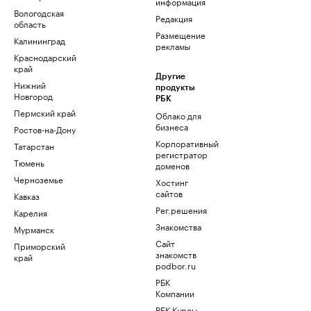
информация
Вологодская
Редакция
область
Размещение
Калининград
рекламы
Краснодарский
край
Другие
Нижний
продукты
Новгород
РБК
Пермский край
Облако для
бизнеса
Ростов-на-Дону
Корпоративный
Татарстан
регистратор
Тюмень
доменов
Черноземье
Хостинг
сайтов
Кавказ
Рег.решения
Карелия
Знакомства
Мурманск
Сайт
Приморский
знакомств
край
podbor.ru
РБК
Компании
РБК Курсы