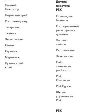
Другие
Нижний
продукты
Новгород
РБК
Пермский край
Облако для
бизнеса
Ростов-на-Дону
Корпоративный
Татарстан
регистратор
Тюмень
доменов
Черноземье
Хостинг
сайтов
Кавказ
Рег.решения
Карелия
Знакомства
Мурманск
Сайт
Приморский
знакомств
край
podbor.ru
РБК
Компании
РБК Курсы
Школа
управления
РБК
РБК