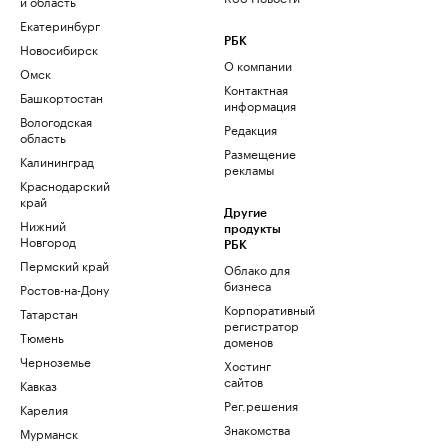
и область
Екатеринбург
РБК
Новосибирск
О компании
Омск
Контактная
Башкортостан
информация
Вологодская
Редакция
область
Размещение
Калининград
рекламы
Краснодарский
край
Другие
Нижний
продукты
Новгород
РБК
Пермский край
Облако для
бизнеса
Ростов-на-Дону
Корпоративный
Татарстан
регистратор
Тюмень
доменов
Черноземье
Хостинг
сайтов
Кавказ
Рег.решения
Карелия
Знакомства
Мурманск