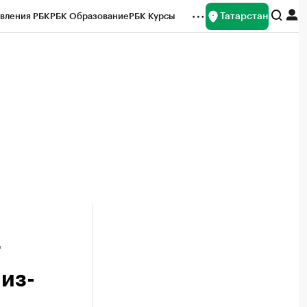
Татарстан
вления РБК
РБК Образование
РБК Курсы
рейтинги
Франшизы
Газета
ок наличной валюты
Т
из-