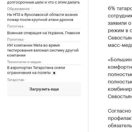
долгосрочные цели и что с этим делать
6% татарс
Образование
На НПЗ в Ярославской области возник
сотрудник
пожар после крупной атаки дронов
заявили о
Политика
режим в с
Военная операция на Украине. Главное
Севостья
Политика
масс-меди
ИИ компании Meta во время
тестирования взломал систему другой
компании
«Большинс
Технологии и медиа
комфортно
В аэропортах Татарстана сняли
ограничения на полеты
полностью
Татарстан
полность
комбинир
Загрузить еще
Севостьян
Согласно
профилак
обязател