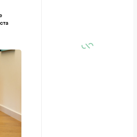
е
ста