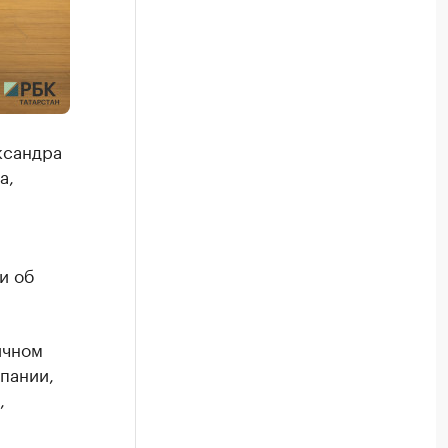
ксандра
а,
и об
ичном
пании,
,