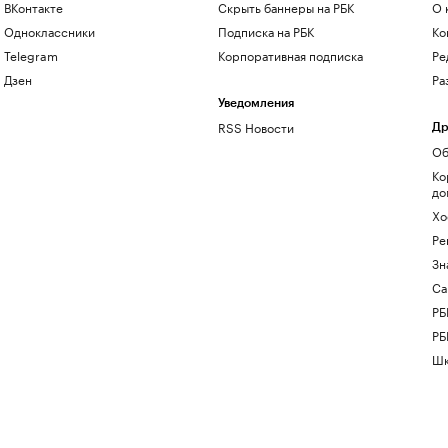
ВКонтакте
Скрыть баннеры на РБК
О 
Одноклассники
Подписка на РБК
Ко
Telegram
Корпоративная подписка
Ре
Дзен
Ра
Уведомления
RSS Новости
Др
Об
Ко
до
Хо
Ре
Зн
Са
РБ
РБ
Шк