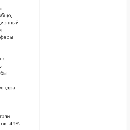
ь
обще,
ционный
м
сферы
лне
ы
 бы
сандра
тали
ков. 49%