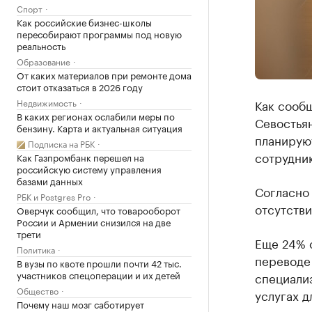
Спорт
Как российские бизнес-школы
пересобирают программы под новую
реальность
Образование
От каких материалов при ремонте дома
стоит отказаться в 2026 году
Недвижимость
Как сооб
В каких регионах ослабили меры по
Севостьян
бензину. Карта и актуальная ситуация
планируют
Подписка на РБК
сотрудник
Как Газпромбанк перешел на
российскую систему управления
базами данных
Согласно 
РБК и Postgres Pro
отсутстви
Оверчук сообщил, что товарооборот
России и Армении снизился на две
трети
Еще 24% 
Политика
переводе
В вузы по квоте прошли почти 42 тыс.
участников спецоперации и их детей
специали
Общество
услугах д
Почему наш мозг саботирует