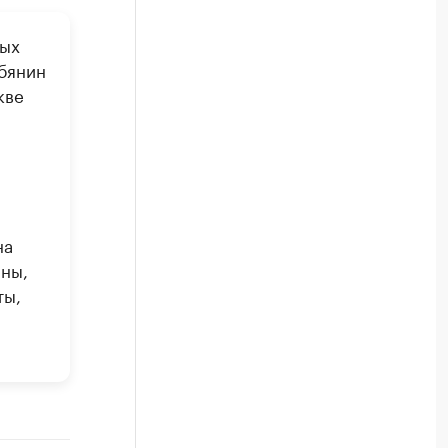
ных
бянин
кве
а
на
ны,
ты,