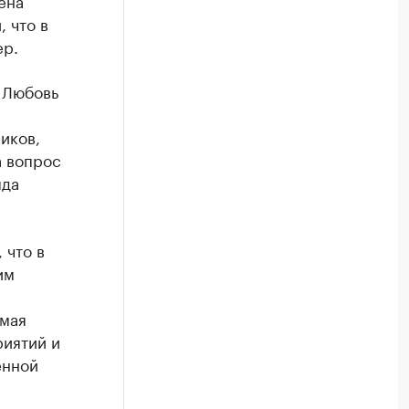
ена
 что в
ер.
 Любовь
иков,
а вопрос
яда
 что в
им
 мая
риятий и
енной