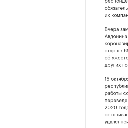
респонден
обязател
их компа
Вчера за
Авдонина 
коронави
старше 65
об ужест
других го
15 октябр
республик
работы со
переведе
2020 года
организа
удаленной