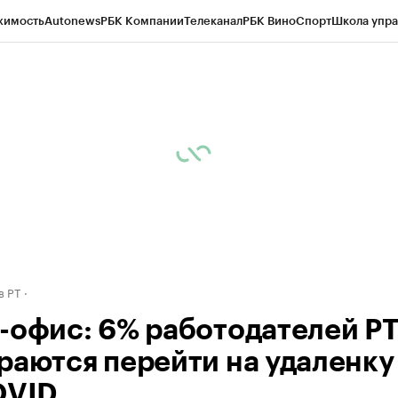
жимость
Autonews
РБК Компании
Телеканал
РБК Вино
Спорт
Школа упра
ипто
РБК Бизнес-среда
Дискуссионный клуб
Исследования
Кредитные 
рагентов
Политика
Экономика
Бизнес
Технологии и медиа
Финансы
Рын
в РТ
-офис: 6% работодателей Р
раются перейти на удаленку 
OVID