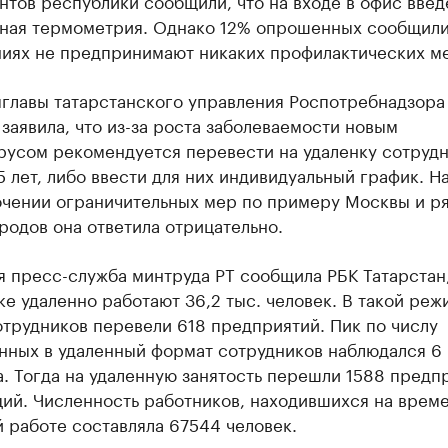
тов республики сообщили, что на входе в офис введ
ьная термометрия. Однако 12% опрошенных сообщили,
ниях не предпринимают никаких профилактических м
мглавы татарстанского управления Роспотребнадзора
заявила, что из-за роста заболеваемости новым
русом рекомендуется перевести на удаленку сотрудн
 лет, либо ввести для них индивидуальный график. Н
очении ограничительных мер по примеру Москвы и р
родов она ответила отрицательно.
я пресс-служба минтруда РТ сообщила РБК Татарстан,
е удаленно работают 36,2 тыс. человек. В такой реж
трудников перевели 618 предприятий. Пик по числу
нных в удаленный формат сотрудников наблюдался 6
. Тогда на удаленную занятость перешли 1588 предп
ций. Численность работников, находившихся на врем
 работе составляла 67544 человек.