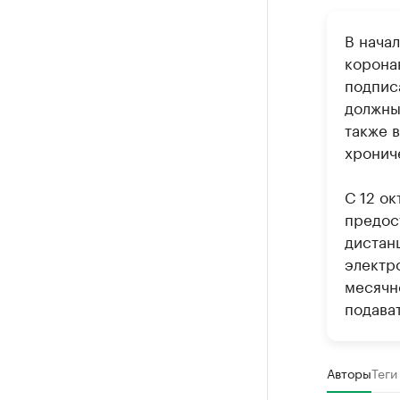
В начал
корона
подписа
должны
также 
хронич
С 12 о
предос
дистан
электр
месячн
подава
Авторы
Теги