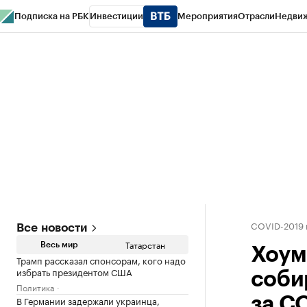
Подписка на РБК
Инвестиции
Мероприятия
Отрасли
Недви
РБК Life
Тренды
Визионеры
Национальные проекты
Город
Стиль
Кр
Спецпроекты СПб
Конференции СПб
Спецпроекты
Проверка конт
COVID-2019 
Все новости
Татарстан
Весь мир
Хоум
Трамп рассказал спонсорам, кого надо
избрать президентом США
соби
Политика
В Германии задержали украинца,
за C