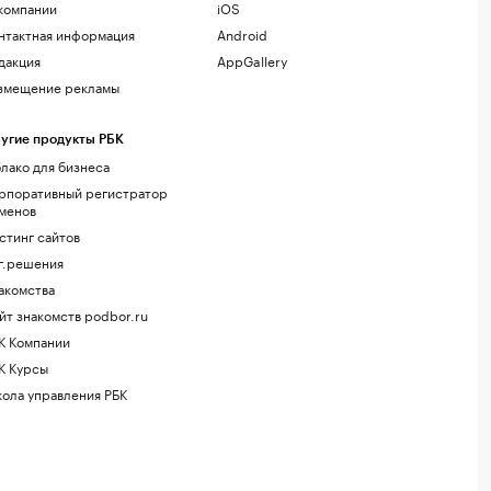
компании
iOS
нтактная информация
Android
дакция
AppGallery
змещение рекламы
угие продукты РБК
лако для бизнеса
рпоративный регистратор
менов
стинг сайтов
г.решения
акомства
йт знакомств podbor.ru
К Компании
К Курсы
ола управления РБК