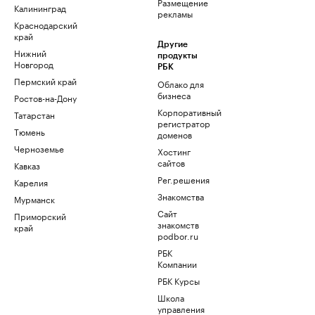
Размещение
Калининград
рекламы
Краснодарский
край
Другие
Нижний
продукты
Новгород
РБК
Пермский край
Облако для
бизнеса
Ростов-на-Дону
Корпоративный
Татарстан
регистратор
Тюмень
доменов
Черноземье
Хостинг
сайтов
Кавказ
Рег.решения
Карелия
Знакомства
Мурманск
Сайт
Приморский
знакомств
край
podbor.ru
РБК
Компании
РБК Курсы
Школа
управления