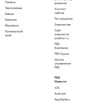
Тюмень
доменов
Черноземье
Хостинг
сайтов
Кавказ
Рег.решения
Карелия
Знакомства
Мурманск
Сайт
Приморский
знакомств
край
podbor.ru
РБК
Компании
РБК Курсы
Школа
управления
РБК
РБК
Новости
iOS
Android
AppGallery