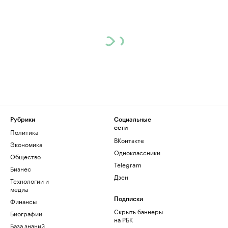
Рубрики
Социальные
сети
Политика
ВКонтакте
Экономика
Одноклассники
Общество
Telegram
Бизнес
Дзен
Технологии и
медиа
Финансы
Подписки
Скрыть баннеры
Биографии
на РБК
База знаний