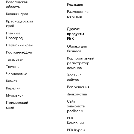
Вологодская
Редакция
область
Размещение
Калининград
рекламы
Краснодарский
край
Другие
Нижний
продукты
Новгород
РБК
Пермский край
Облако для
бизнеса
Ростов-на-Дону
Корпоративный
Татарстан
регистратор
Тюмень
доменов
Черноземье
Хостинг
сайтов
Кавказ
Рег.решения
Карелия
Знакомства
Мурманск
Сайт
Приморский
знакомств
край
podbor.ru
РБК
Компании
РБК Курсы