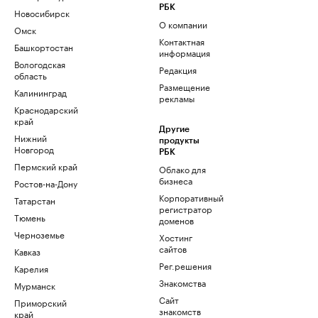
РБК
Новосибирск
О компании
Омск
Контактная
Башкортостан
информация
Вологодская
Редакция
область
Размещение
Калининград
рекламы
Краснодарский
край
Другие
Нижний
продукты
Новгород
РБК
Пермский край
Облако для
бизнеса
Ростов-на-Дону
Корпоративный
Татарстан
регистратор
Тюмень
доменов
Черноземье
Хостинг
сайтов
Кавказ
Рег.решения
Карелия
Знакомства
Мурманск
Сайт
Приморский
знакомств
край