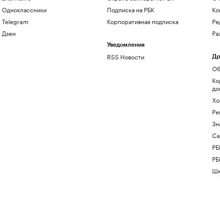
Одноклассники
Подписка на РБК
Ко
Telegram
Корпоративная подписка
Ре
Дзен
Ра
Уведомления
RSS Новости
Др
Об
Ко
до
Хо
Ре
Зн
Са
РБ
РБ
Шк