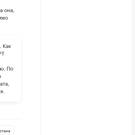
а она,
имо
. Как
РТ
ю. По
е
ата,
я.
стана