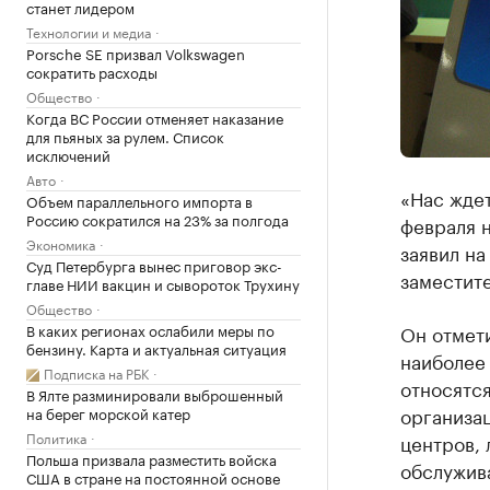
станет лидером
Технологии и медиа
Porsche SE призвал Volkswagen
сократить расходы
Общество
Когда ВС России отменяет наказание
для пьяных за рулем. Список
исключений
Авто
«Нас ждет
Объем параллельного импорта в
Россию сократился на 23% за полгода
февраля н
Экономика
заявил н
Суд Петербурга вынес приговор экс-
заместит
главе НИИ вакцин и сывороток Трухину
Общество
В каких регионах ослабили меры по
Он отмети
бензину. Карта и актуальная ситуация
наиболее 
Подписка на РБК
относятс
В Ялте разминировали выброшенный
организа
на берег морской катер
Политика
центров, 
Польша призвала разместить войска
обслужива
США в стране на постоянной основе