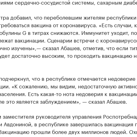
ниями сердечно-сосудистой системы, сахарным диаб
тра добавил, что переболевшим жителям республики
ребоваться вакцина от коронавируса. «Есть случаи, 
обулины G в титрах снижаются. Иммунитет уходит, п
лежат вакцинации. Сценарии встречи с коронавирус
чно изучены»,— сказал Абашев, отметив, что если ти
удет достаточно высоким, то проходить вакцинацию н
подчеркнул, что в республике отмечается недоверие
ции. «К сожалению, мы видим, недостаточную активно
аселения. Есть какая-то нота недоверия к вакцинации
е это является заблуждением», — сказал Абашев.
м заместителя руководителя управления Роспотребна
и Авдониной, в республике завершилась вакцинация 
«Вакцинацию прошли более двух миллионов людей. Ох