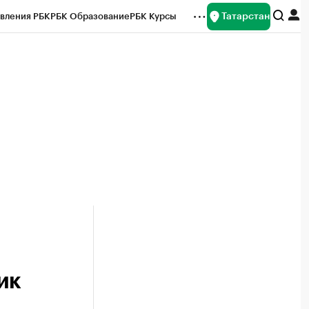
Татарстан
вления РБК
РБК Образование
РБК Курсы
рейтинги
Франшизы
Газета
ок наличной валюты
ик