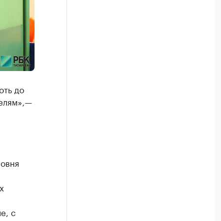
оть до
телям»,—
ровня
х
е, с