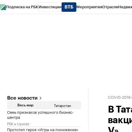
Подписка на РБК
Инвестиции
Мероприятия
Отрасли
Недви
РБК Life
Тренды
Визионеры
Национальные проекты
Город
Стиль
Кр
Спецпроекты СПб
Конференции СПб
Спецпроекты
Проверка конт
COVID-2019 
Все новости
Татарстан
Весь мир
В Тат
Семь признаков успешного бизнес-
центра
вакц
РБК и Upside
Прототип героя «Игры на понижение»
V»