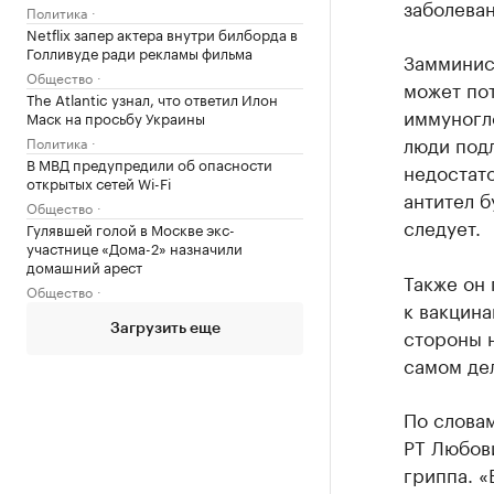
заболева
Политика
Netflix запер актера внутри билборда в
Голливуде ради рекламы фильма
Замминис
Общество
может пот
The Atlantic узнал, что ответил Илон
иммуногл
Маск на просьбу Украины
люди под
Политика
В МВД предупредили об опасности
недостато
открытых сетей Wi-Fi
антител б
Общество
следует.
Гулявшей голой в Москве экс-
участнице «Дома-2» назначили
домашний арест
Также он 
Общество
к вакцина
Загрузить еще
стороны н
самом дел
По слова
РТ Любов
гриппа. 