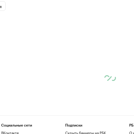
я
Социальные сети
Подписки
РБ
ВКонтакте
Скрыть баннеры на РБК
О 