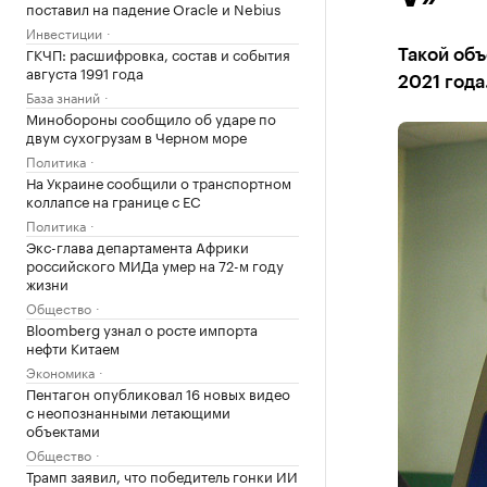
поставил на падение Oracle и Nebius
Инвестиции
ГКЧП: расшифровка, состав и события
Такой объ
августа 1991 года
2021 года
База знаний
Минобороны сообщило об ударе по
двум сухогрузам в Черном море
Политика
На Украине сообщили о транспортном
коллапсе на границе с ЕС
Политика
Экс-глава департамента Африки
российского МИДа умер на 72-м году
жизни
Общество
Bloomberg узнал о росте импорта
нефти Китаем
Экономика
Пентагон опубликовал 16 новых видео
с неопознанными летающими
объектами
Общество
Трамп заявил, что победитель гонки ИИ