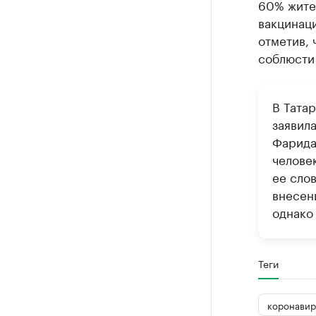
60% жите
вакцинац
отметив, 
соблюсти
В Татар
заявил
Фарида
челове
ее сло
внесен
однако
Теги
коронавир