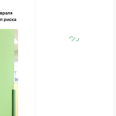
евраля
п риска