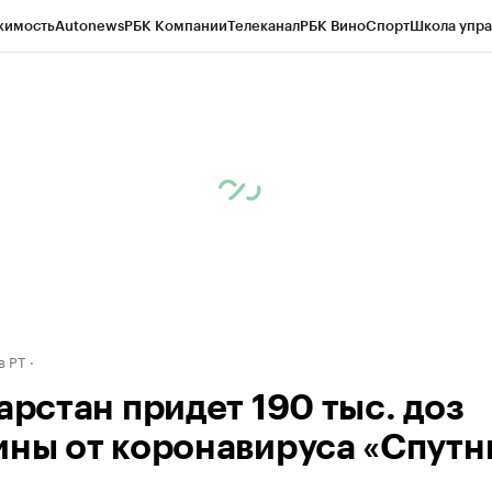
жимость
Autonews
РБК Компании
Телеканал
РБК Вино
Спорт
Школа упра
ипто
РБК Бизнес-среда
Дискуссионный клуб
Исследования
Кредитные 
рагентов
Политика
Экономика
Бизнес
Технологии и медиа
Финансы
Рын
в РТ
арстан придет 190 тыс. доз
ины от коронавируса «Спутн