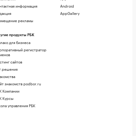
нтактная информация
Android
дакция
AppGallery
змещение рекламы
угие продукты РБК
лако для бизнеса
рпоративный регистратор
менов
стинг сайтов
г.решения
акомства
йт знакомств podbor.ru
К Компании
К Курсы
ола управления РБК