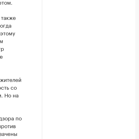
етом.
 также
когда
оэтому
ом
тр
е
 жителей
сть со
. Но на
дзора по
против
вачены