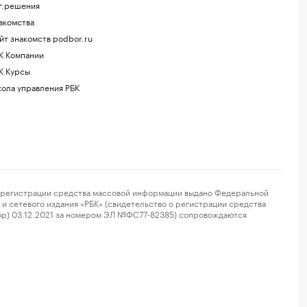
г.решения
акомства
йт знакомств podbor.ru
К Компании
К Курсы
ола управления РБК
регистрации средства массовой информации выдано Федеральной
и сетевого издания «РБК» (свидетельство о регистрации средства
ор) 03.12.2021 за номером ЭЛ №ФС77-82385) сопровождаются