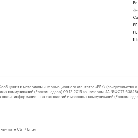
Ре
Зн
Са
РБ
РБ
Шк
ения и материалы информационного агентства «РБК» (свидетельство о 
овых коммуникаций (Роскомнадзор) 09.12.2015 за номером ИА №ФС77-63848) 
 связи, информационных технологий и массовых коммуникаций (Роскомнадз
нажмите Ctrl + Enter