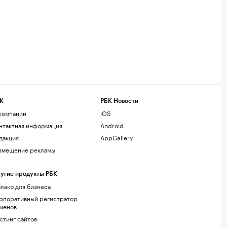
К
РБК Новости
компании
iOS
нтактная информация
Android
дакция
AppGallery
змещение рекламы
угие продукты РБК
лако для бизнеса
рпоративный регистратор
менов
стинг сайтов