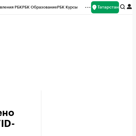
Татарстан
вления РБК
РБК Образование
РБК Курсы
рейтинги
Франшизы
Газета
ок наличной валюты
ено
ID-