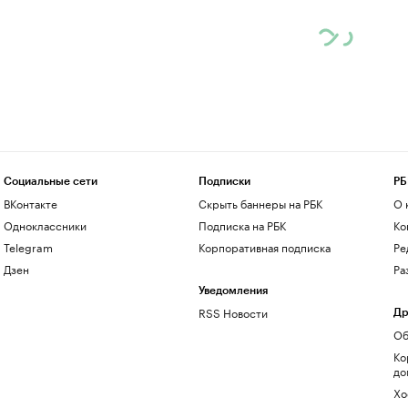
Социальные сети
Подписки
РБ
ВКонтакте
Скрыть баннеры на РБК
О 
Одноклассники
Подписка на РБК
Ко
Telegram
Корпоративная подписка
Ре
Дзен
Ра
Уведомления
RSS Новости
Др
Об
Ко
до
Хо