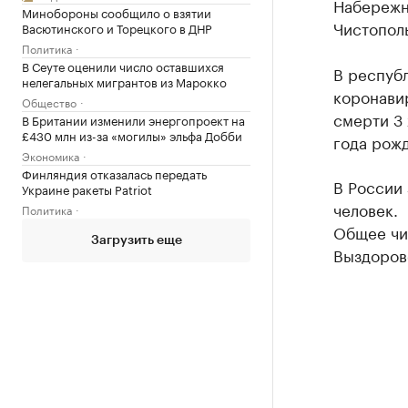
Набережны
Минобороны сообщило о взятии
Чистополь
Васютинского и Торецкого в ДНР
Политика
В Сеуте оценили число оставшихся
В респуб
нелегальных мигрантов из Марокко
коронави
Общество
смерти 3 
В Британии изменили энергопроект на
£430 млн из-за «могилы» эльфа Добби
года рож
Экономика
Финляндия отказалась передать
В России 
Украине ракеты Patriot
человек.
Политика
Общее чис
Загрузить еще
Выздорове