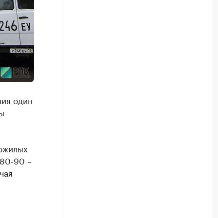
ния один
ы
пожилых
 80-90 –
чая