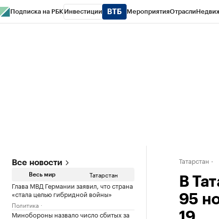
Подписка на РБК
Инвестиции
Мероприятия
Отрасли
Недви
РБК Life
Тренды
Визионеры
Национальные проекты
Город
Стиль
Кр
Спецпроекты СПб
Конференции СПб
Спецпроекты
Проверка конт
Татарстан
Все новости
Татарстан
Весь мир
В Та
Глава МВД Германии заявил, что страна
«стала целью гибридной войны»
95 н
Политика
Минобороны назвало число сбитых за
19