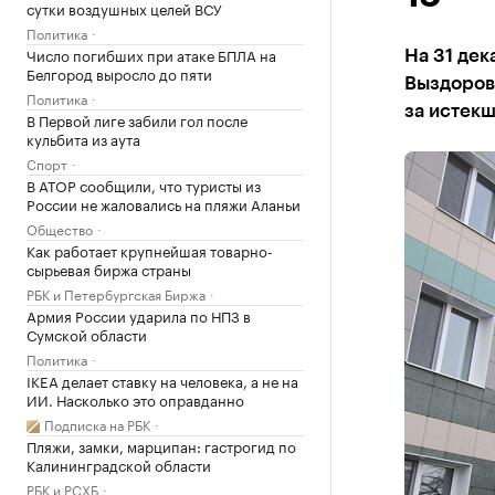
сутки воздушных целей ВСУ
Политика
Число погибших при атаке БПЛА на
На 31 дек
Белгород выросло до пяти
Выздорове
Политика
за истекш
В Первой лиге забили гол после
кульбита из аута
Спорт
В АТОР сообщили, что туристы из
России не жаловались на пляжи Аланьи
Общество
Как работает крупнейшая товарно-
сырьевая биржа страны
РБК и Петербургская Биржа
Армия России ударила по НПЗ в
Сумской области
Политика
IKEA делает ставку на человека, а не на
ИИ. Насколько это оправданно
Подписка на РБК
Пляжи, замки, марципан: гастрогид по
Калининградской области
РБК и РСХБ