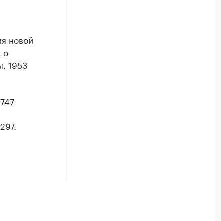
ия новой
 о
ы, 1953
 747
297.