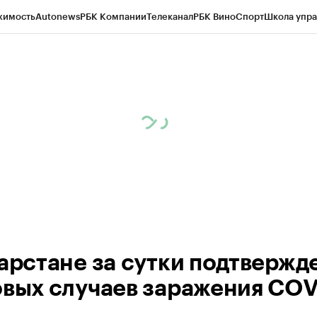
жимость
Autonews
РБК Компании
Телеканал
РБК Вино
Спорт
Школа упра
ипто
РБК Бизнес-среда
Дискуссионный клуб
Исследования
Кредитные 
рагентов
Политика
Экономика
Бизнес
Технологии и медиа
Финансы
Рын
тарстане за сутки подтвержд
овых случаев заражения COV