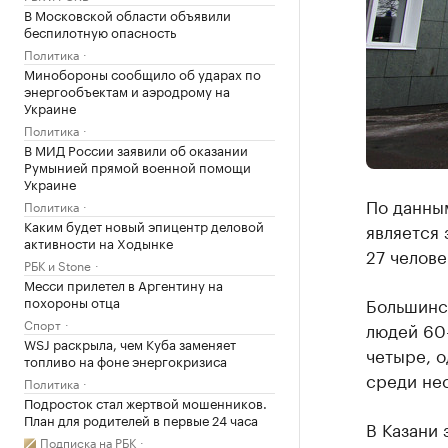
В Московской области объявили
беспилотную опасность
Политика
Минобороны сообщило об ударах по
энергообъектам и аэродрому на
Украине
Политика
В МИД России заявили об оказании
Румынией прямой военной помощи
Украине
По данным
Политика
Каким будет новый эпицентр деловой
является 
активности на Ходынке
27 челове
РБК и Stone
Месси прилетел в Аргентину на
похороны отца
Большинст
Спорт
людей 60-
WSJ раскрыла, чем Куба заменяет
четыре, о
топливо на фоне энергокризиса
среди не
Политика
Подросток стал жертвой мошенников.
План для родителей в первые 24 часа
В Казани 
Подписка на РБК