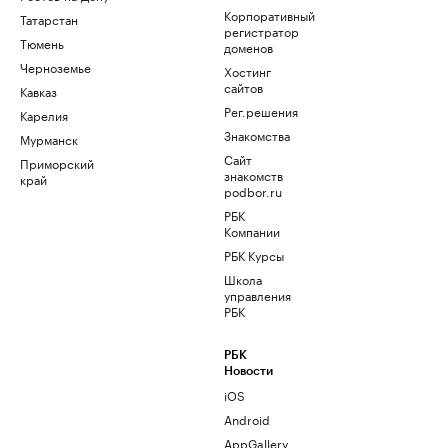
Корпоративный
Татарстан
регистратор
Тюмень
доменов
Черноземье
Хостинг
сайтов
Кавказ
Рег.решения
Карелия
Знакомства
Мурманск
Сайт
Приморский
знакомств
край
podbor.ru
РБК
Компании
РБК Курсы
Школа
управления
РБК
РБК
Новости
iOS
Android
AppGallery