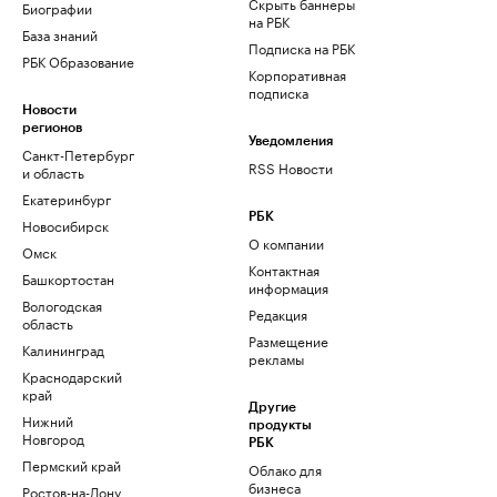
Скрыть баннеры
Биографии
на РБК
База знаний
Подписка на РБК
РБК Образование
Корпоративная
подписка
Новости
регионов
Уведомления
Санкт-Петербург
RSS Новости
и область
Екатеринбург
РБК
Новосибирск
О компании
Омск
Контактная
Башкортостан
информация
Вологодская
Редакция
область
Размещение
Калининград
рекламы
Краснодарский
край
Другие
Нижний
продукты
Новгород
РБК
Пермский край
Облако для
бизнеса
Ростов-на-Дону