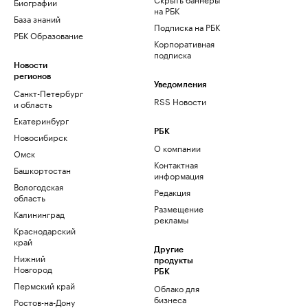
Биографии
на РБК
База знаний
Подписка на РБК
РБК Образование
Корпоративная
подписка
Новости
регионов
Уведомления
Санкт-Петербург
RSS Новости
и область
Екатеринбург
РБК
Новосибирск
О компании
Омск
Контактная
Башкортостан
информация
Вологодская
Редакция
область
Размещение
Калининград
рекламы
Краснодарский
край
Другие
Нижний
продукты
Новгород
РБК
Пермский край
Облако для
бизнеса
Ростов-на-Дону