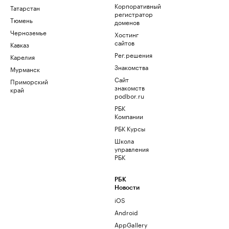
Корпоративный
Татарстан
регистратор
Тюмень
доменов
Черноземье
Хостинг
сайтов
Кавказ
Рег.решения
Карелия
Знакомства
Мурманск
Сайт
Приморский
знакомств
край
podbor.ru
РБК
Компании
РБК Курсы
Школа
управления
РБК
РБК
Новости
iOS
Android
AppGallery