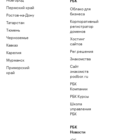
РБК
Пермский край
Облако для
бизнеса
Ростов-на-Дону
Корпоративный
Татарстан
регистратор
Тюмень
доменов
Черноземье
Хостинг
сайтов
Кавказ
Рег.решения
Карелия
Знакомства
Мурманск
Сайт
Приморский
знакомств
край
podbor.ru
РБК
Компании
РБК Курсы
Школа
управления
РБК
РБК
Новости
iOS