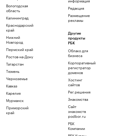
информация
Вологодская
Редакция
область
Размещение
Калининград
рекламы
Краснодарский
край
Другие
Нижний
продукты
Новгород
РБК
Пермский край
Облако для
бизнеса
Ростов-на-Дону
Корпоративный
Татарстан
регистратор
Тюмень
доменов
Черноземье
Хостинг
сайтов
Кавказ
Рег.решения
Карелия
Знакомства
Мурманск
Сайт
Приморский
знакомств
край
podbor.ru
РБК
Компании
РБК Курсы