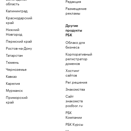
Редакция
область
Размещение
Калининград
рекламы
Краснодарский
край
Другие
Нижний
продукты
Новгород
РБК
Пермский край
Облако для
бизнеса
Ростов-на-Дону
Корпоративный
Татарстан
регистратор
Тюмень
доменов
Черноземье
Хостинг
сайтов
Кавказ
Рег.решения
Карелия
Знакомства
Мурманск
Сайт
Приморский
знакомств
край
podbor.ru
РБК
Компании
РБК Курсы
Школа