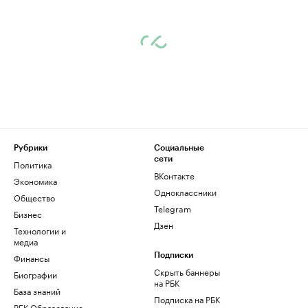
Рубрики
Социальные
сети
Политика
ВКонтакте
Экономика
Одноклассники
Общество
Telegram
Бизнес
Дзен
Технологии и
медиа
Финансы
Подписки
Скрыть баннеры
Биографии
на РБК
База знаний
Подписка на РБК
РБК Образование