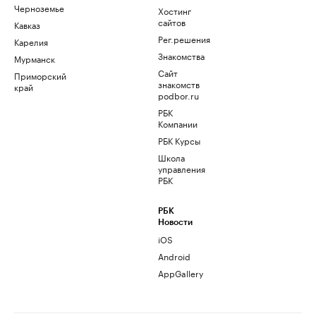
Черноземье
Хостинг
сайтов
Кавказ
Рег.решения
Карелия
Знакомства
Мурманск
Сайт
Приморский
знакомств
край
podbor.ru
РБК
Компании
РБК Курсы
Школа
управления
РБК
РБК
Новости
iOS
Android
AppGallery