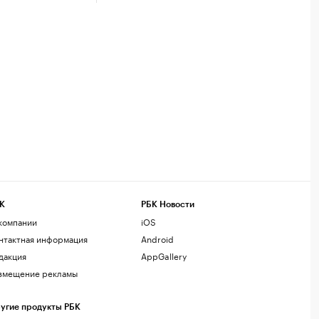
К
РБК Новости
компании
iOS
нтактная информация
Android
дакция
AppGallery
змещение рекламы
угие продукты РБК