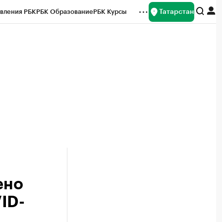
Татарстан
вления РБК
РБК Образование
РБК Курсы
рейтинги
Франшизы
Газета
ок наличной валюты
ено
ID-