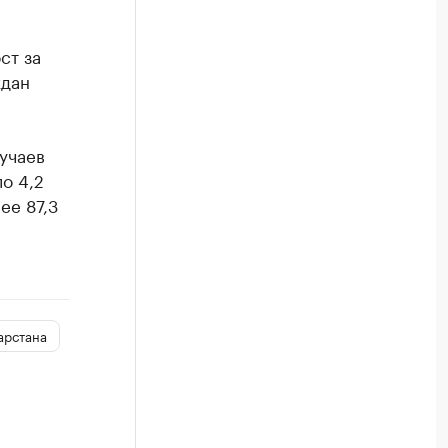
ст за
ждан
учаев
о 4,2
ее 87,3
арстана