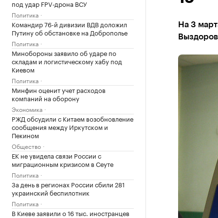
под удар FPV‑дрона ВСУ
Политика
Командир 76-й дивизии ВДВ доложил
На 3 март
Путину об обстановке на Доброполье
Выздорове
Политика
Минобороны заявило об ударе по
складам и логистическому хабу под
Киевом
Политика
Минфин оценит учет расходов
компаний на оборону
Экономика
РЖД обсудили с Китаем возобновление
сообщения между Иркутском и
Пекином
Общество
ЕК не увидела связи России с
миграционным кризисом в Сеуте
Политика
За день в регионах России сбили 281
украинский беспилотник
Политика
В Киеве заявили о 16 тыс. иностранцев