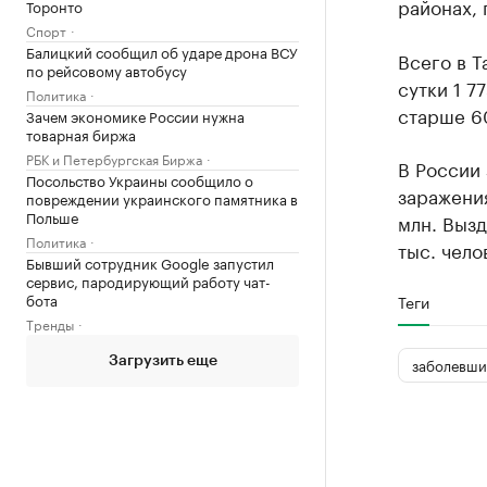
районах, 
Торонто
Спорт
Балицкий сообщил об ударе дрона ВСУ
Всего в Т
по рейсовому автобусу
сутки 1 7
Политика
старше 6
Зачем экономике России нужна
товарная биржа
РБК и Петербургская Биржа
В России 
Посольство Украины сообщило о
заражени
повреждении украинского памятника в
Польше
млн. Вызд
Политика
тыс. чело
Бывший сотрудник Google запустил
сервис, пародирующий работу чат-
бота
Теги
Тренды
Загрузить еще
заболевши