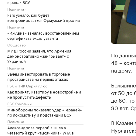
в рядах ВСУ
Политика
Fars узнало, как будет
контролироваться Ормузский пролив
Политика
«ИжАвиа» занялась восстановлением
сертификата эксплуатанта
Общество
МИД России заявил, что Армения
По данным
демонстративно «заигрывает» с
Украиной
48 – конт
Политика
на дому.
Зачем инвестировать в торговые
пространства на первых этажах
Большинст
РБК и ПИК Серия плюс
от 50 до 
Как принять квартиру в новостройке и
не пропустить дефекты
до 80, по
РБК Компании
90 лет. С
Минобороны показало удар «Гераней»
по локомотиву и подстанции ВСУ
В Казани 
Политика
Александрова первой вышла в
Нурлатск
четвертый круг «тысячника» WTA в