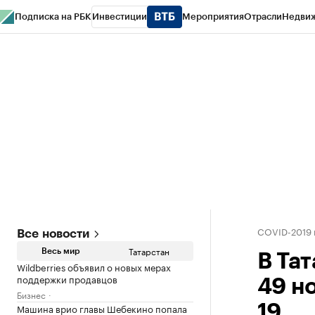
Подписка на РБК
Инвестиции
Мероприятия
Отрасли
Недви
РБК Life
Тренды
Визионеры
Национальные проекты
Город
Стиль
Кр
Спецпроекты СПб
Конференции СПб
Спецпроекты
Проверка конт
COVID-2019 
Все новости
Татарстан
Весь мир
В Та
Wildberries объявил о новых мерах
поддержки продавцов
49 н
Бизнес
Машина врио главы Шебекино попала
19