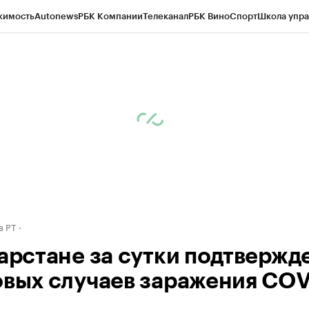
жимость
Autonews
РБК Компании
Телеканал
РБК Вино
Спорт
Школа упра
ипто
РБК Бизнес-среда
Дискуссионный клуб
Исследования
Кредитные 
рагентов
Политика
Экономика
Бизнес
Технологии и медиа
Финансы
Рын
в РТ
тарстане за сутки подтвержд
овых случаев заражения COV