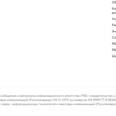
Об
Ко
до
Хо
Ре
Зн
Са
РБ
РБ
Шк
ения и материалы информационного агентства «РБК» (свидетельство о 
овых коммуникаций (Роскомнадзор) 09.12.2015 за номером ИА №ФС77-63848) 
 связи, информационных технологий и массовых коммуникаций (Роскомнадз