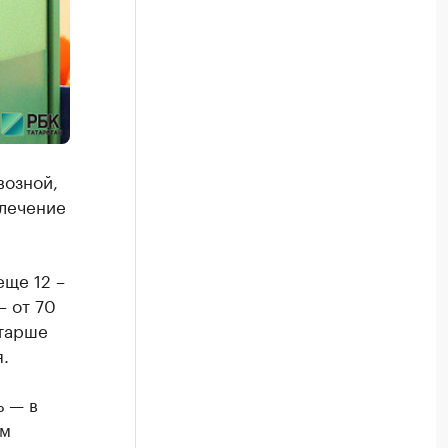
возной,
 лечение
еще 12 –
– от 70
старше
.
ь — в
ом