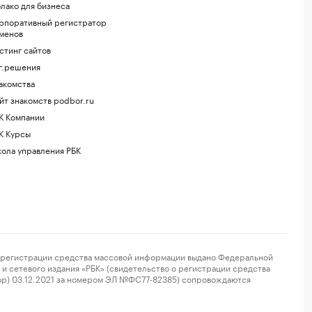
лако для бизнеса
рпоративный регистратор
менов
стинг сайтов
г.решения
акомства
йт знакомств podbor.ru
К Компании
К Курсы
ола управления РБК
регистрации средства массовой информации выдано Федеральной
и сетевого издания «РБК» (свидетельство о регистрации средства
ор) 03.12.2021 за номером ЭЛ №ФС77-82385) сопровождаются