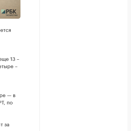
яется
8
еще 13 –
четыре –
ре — в
Т, по
т за