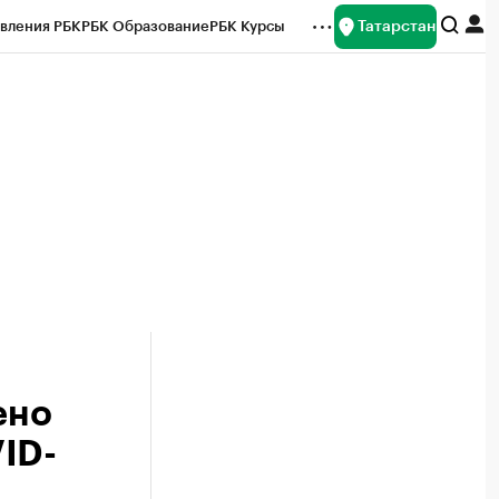
Татарстан
вления РБК
РБК Образование
РБК Курсы
рейтинги
Франшизы
Газета
ок наличной валюты
ено
ID-