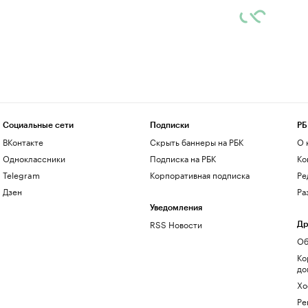
Социальные сети
Подписки
РБ
ВКонтакте
Скрыть баннеры на РБК
О 
Одноклассники
Подписка на РБК
Ко
Telegram
Корпоративная подписка
Ре
Дзен
Ра
Уведомления
RSS Новости
Др
Об
Ко
до
Хо
Ре