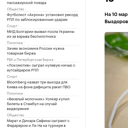
пассажирский поезда
Общество
Футболист «Акрона» установил рекорд
На 10 мар
РПЛ по заблокированным ударам
Выздорове
Спорт
МИД Болгарии вызвал посла Украины
из-за взрыва беспилотника
Политика
Зачем экономике России нужна
товарная биржа
РБК и Петербургская Биржа
«Локомотив» сыграл нулевую ничью с
аутсайдером РПЛ
Спорт
Bloomberg назвал три выхода для
Киева на фоне дефицита ракет ПВО
Политика
«Веселый молочник» Уолкер купил
билеты в Стамбул на случай
выдворения
Общество
Марат и Динара Сафины сыграют с
Федерером и Ли На на турнире в