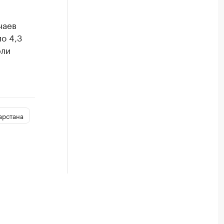
чаев
о 4,3
рли
арстана