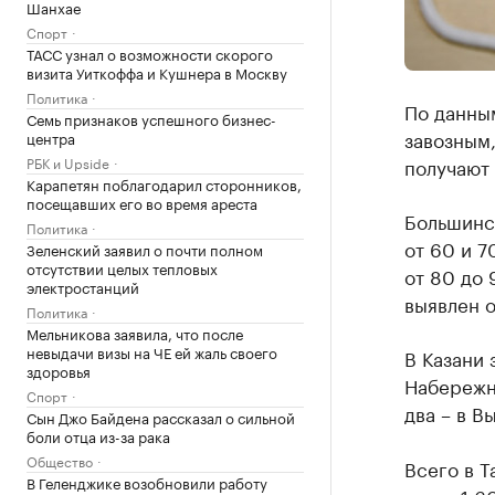
Шанхае
Спорт
ТАСС узнал о возможности скорого
визита Уиткоффа и Кушнера в Москву
Политика
По данным
Семь признаков успешного бизнес-
завозным,
центра
РБК и Upside
получают 
Карапетян поблагодарил сторонников,
посещавших его во время ареста
Большинст
Политика
от 60 и 7
Зеленский заявил о почти полном
отсутствии целых тепловых
от 80 до 
электростанций
выявлен о
Политика
Мельникова заявила, что после
невыдачи визы на ЧЕ ей жаль своего
В Казани 
здоровья
Набережны
Спорт
два – в В
Сын Джо Байдена рассказал о сильной
боли отца из-за рака
Общество
Всего в Т
В Геленджике возобновили работу