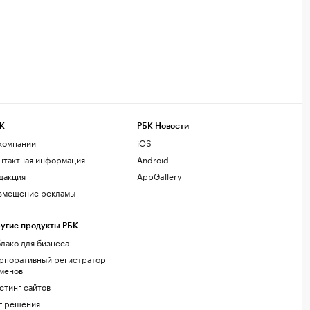
К
РБК Новости
компании
iOS
нтактная информация
Android
дакция
AppGallery
змещение рекламы
угие продукты РБК
лако для бизнеса
рпоративный регистратор
менов
стинг сайтов
г.решения