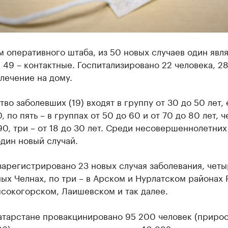
 оперативного штаба, из 50 новых случаев один явл
 49 – контактные. Госпитализировано 22 человека, 2
лечение на дому.
во заболевших (19) входят в группу от 30 до 50 лет, 
0, по пять – в группах от 50 до 60 и от 70 до 80 лет, 
90, три – от 18 до 30 лет. Среди несовершеннолетних
дин новый случай.
зарегистрировано 23 новых случая заболевания, четы
х Челнах, по три – в Арском и Нурлатском районах Р
ысокогорском, Лаишевском и так далее.
атарстане провакцинировано 95 200 человек (прирос