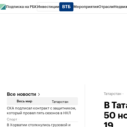
Подписка на РБК
Инвестиции
Мероприятия
Отрасли
Недви
РБК Life
Тренды
Визионеры
Национальные проекты
Город
Стиль
Кр
Спецпроекты СПб
Конференции СПб
Спецпроекты
Проверка конт
Татарстан
Все новости
Татарстан
Весь мир
В Та
СКА подписал контракт с защитником,
который провел пять сезонов в НХЛ
50 н
Спорт
В Хорватии столкнулись грузовой и
19