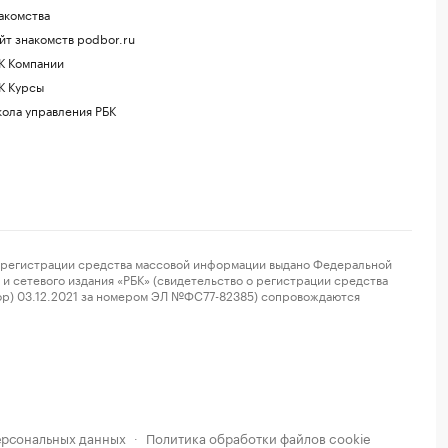
акомства
йт знакомств podbor.ru
К Компании
К Курсы
ола управления РБК
регистрации средства массовой информации выдано Федеральной
и сетевого издания «РБК» (свидетельство о регистрации средства
ор) 03.12.2021 за номером ЭЛ №ФС77-82385) сопровождаются
ерсональных данных
Политика обработки файлов cookie
·