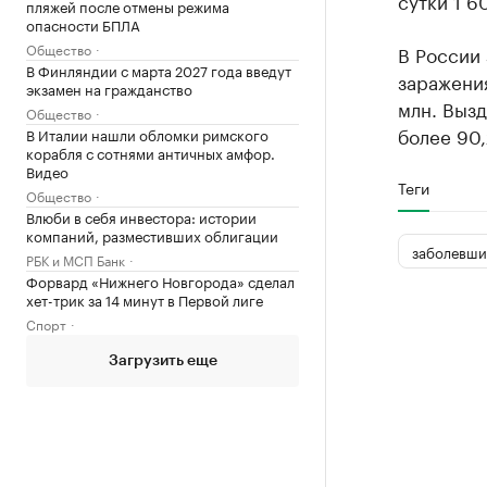
сутки 1 6
пляжей после отмены режима
опасности БПЛА
Общество
В России 
В Финляндии с марта 2027 года введут
заражени
экзамен на гражданство
млн. Вызд
Общество
более 90,
В Италии нашли обломки римского
корабля с сотнями античных амфор.
Видео
Теги
Общество
Влюби в себя инвестора: истории
компаний, разместивших облигации
заболевши
РБК и МСП Банк
Форвард «Нижнего Новгорода» сделал
хет-трик за 14 минут в Первой лиге
Спорт
Загрузить еще