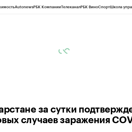
жимость
Autonews
РБК Компании
Телеканал
РБК Вино
Спорт
Школа упра
ипто
РБК Бизнес-среда
Дискуссионный клуб
Исследования
Кредитные 
рагентов
Политика
Экономика
Бизнес
Технологии и медиа
Финансы
Рын
тарстане за сутки подтвержд
овых случаев заражения COV