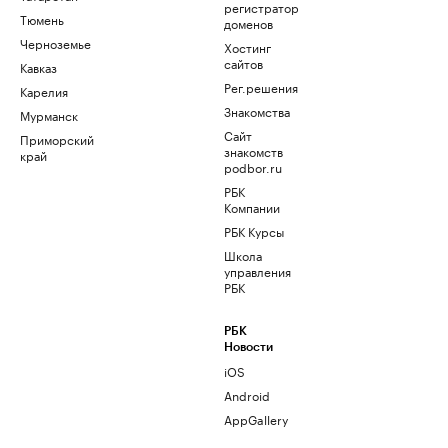
регистратор
Тюмень
доменов
Черноземье
Хостинг
сайтов
Кавказ
Рег.решения
Карелия
Знакомства
Мурманск
Сайт
Приморский
знакомств
край
podbor.ru
РБК
Компании
РБК Курсы
Школа
управления
РБК
РБК
Новости
iOS
Android
AppGallery