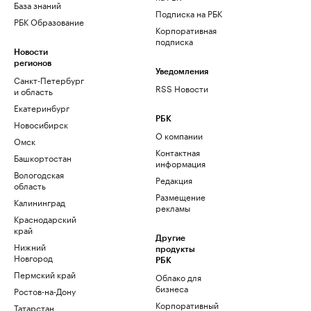
База знаний
Подписка на РБК
РБК Образование
Корпоративная
подписка
Новости
регионов
Уведомления
Санкт-Петербург
RSS Новости
и область
Екатеринбург
РБК
Новосибирск
О компании
Омск
Контактная
Башкортостан
информация
Вологодская
Редакция
область
Размещение
Калининград
рекламы
Краснодарский
край
Другие
Нижний
продукты
Новгород
РБК
Пермский край
Облако для
бизнеса
Ростов-на-Дону
Корпоративный
Татарстан