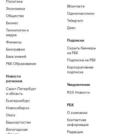
Политика
ВКонтакте
Экономика
Одноклассники
Общество
Telegram
Бизнес
Дзен
Технологии и
медиа
Финансы
Подписки
Скрыть баннеры
Биографии
на РБК
База знаний
Подписка на РБК
РБК Образование
Корпоративная
подписка
Новости
регионов
Уведомления
Санкт-Петербург
RSS Новости
и область
Екатеринбург
РБК
Новосибирск
О компании
Омск
Контактная
Башкортостан
информация
Вологодская
Редакция
область