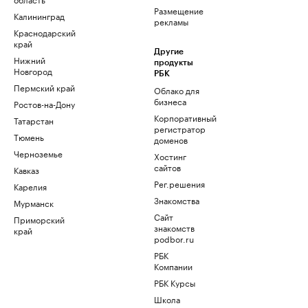
Размещение
Калининград
рекламы
Краснодарский
край
Другие
Нижний
продукты
Новгород
РБК
Пермский край
Облако для
бизнеса
Ростов-на-Дону
Корпоративный
Татарстан
регистратор
Тюмень
доменов
Черноземье
Хостинг
сайтов
Кавказ
Рег.решения
Карелия
Знакомства
Мурманск
Сайт
Приморский
знакомств
край
podbor.ru
РБК
Компании
РБК Курсы
Школа