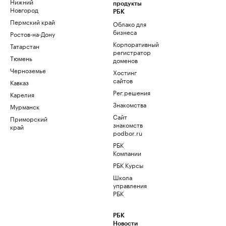
Нижний
продукты
Новгород
РБК
Пермский край
Облако для
бизнеса
Ростов-на-Дону
Корпоративный
Татарстан
регистратор
Тюмень
доменов
Черноземье
Хостинг
сайтов
Кавказ
Рег.решения
Карелия
Знакомства
Мурманск
Сайт
Приморский
знакомств
край
podbor.ru
РБК
Компании
РБК Курсы
Школа
управления
РБК
РБК
Новости