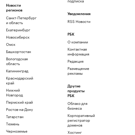
подписка
Новости
регионов
Уведомления
Санкт-Петербург
RSS Новости
и область
Екатеринбург
РБК
Новосибирск
О компании
Омск
Контактная
Башкортостан
информация
Вологодская
Редакция
область
Размещение
Калининград
рекламы
Краснодарский
край
Другие
Нижний
продукты
Новгород
РБК
Пермский край
Облако для
бизнеса
Ростов-на-Дону
Корпоративный
Татарстан
регистратор
Тюмень
доменов
Черноземье
Хостинг