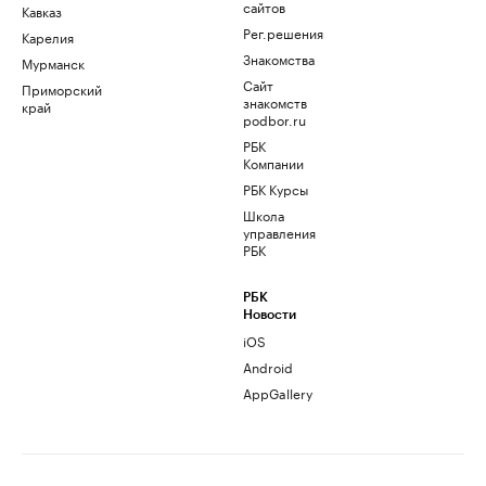
сайтов
Кавказ
Рег.решения
Карелия
Знакомства
Мурманск
Сайт
Приморский
знакомств
край
podbor.ru
РБК
Компании
РБК Курсы
Школа
управления
РБК
РБК
Новости
iOS
Android
AppGallery