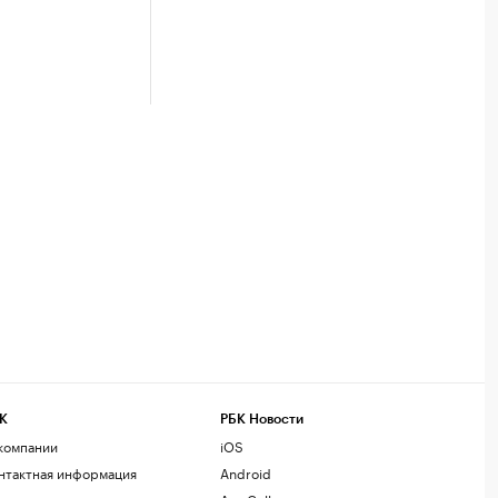
К
РБК Новости
компании
iOS
нтактная информация
Android