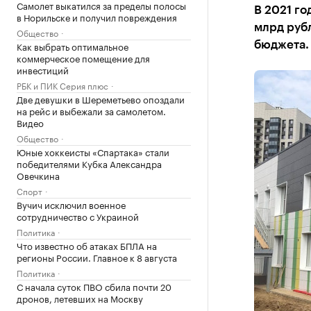
Самолет выкатился за пределы полосы
В 2021 го
в Норильске и получил повреждения
млрд рубл
Общество
Как выбрать оптимальное
бюджета. 
коммерческое помещение для
инвестиций
РБК и ПИК Серия плюс
Две девушки в Шереметьево опоздали
на рейс и выбежали за самолетом.
Видео
Общество
Юные хоккеисты «Спартака» стали
победителями Кубка Александра
Овечкина
Спорт
Вучич исключил военное
сотрудничество с Украиной
Политика
Что известно об атаках БПЛА на
регионы России. Главное к 8 августа
Политика
С начала суток ПВО сбила почти 20
дронов, летевших на Москву