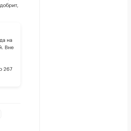
одобрит,
да на
й. Вне
ю 267