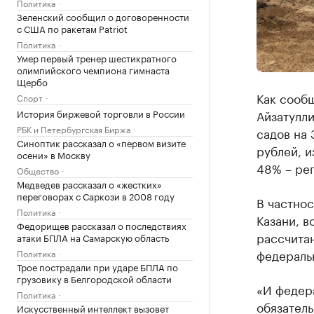
Политика
Зеленский сообщил о договоренности
с США по ракетам Patriot
Политика
Умер первый тренер шестикратного
олимпийского чемпиона гимнаста
Щербо
Как сооб
Спорт
История биржевой торговли в России
Айзатулли
РБК и Петербургская Биржа
садов на 
Синоптик рассказал о «первом визите
рублей, 
осени» в Москву
48% – ре
Общество
Медведев рассказал о «жестких»
переговорах с Саркози в 2008 году
В частнос
Политика
Казани, в
Федорищев рассказал о последствиях
рассчитан
атаки БПЛА на Самарскую область
федераль
Политика
Трое пострадали при ударе БПЛА по
грузовику в Белгородской области
«И федер
Политика
обязатель
Искусственный интеллект вызовет