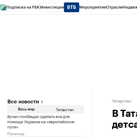
Подписка на РБК
Инвестиции
Мероприятия
Отрасли
Недви
РБК Life
Тренды
Визионеры
Национальные проекты
Город
Стиль
Кр
Спецпроекты СПб
Конференции СПб
Спецпроекты
Проверка конт
Татарстан
Все новости
Татарстан
Весь мир
В Тат
Вучич пообещал сделать все для
помощи Украине на «европейском
детс
пути»
Политика