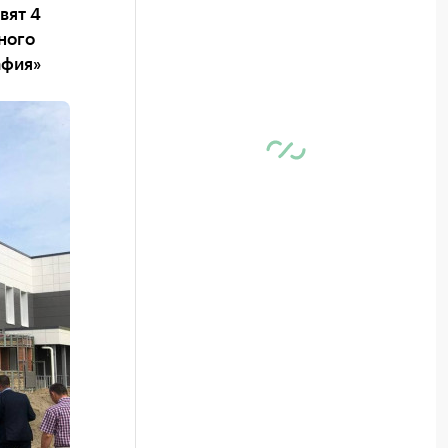
вят 4
ного
афия»