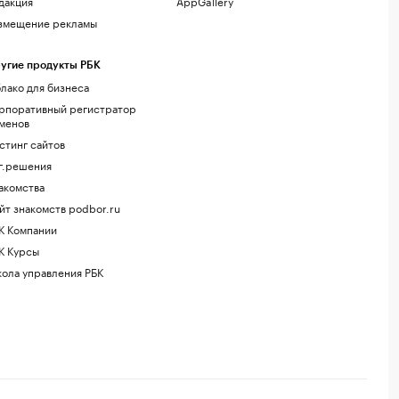
дакция
AppGallery
змещение рекламы
угие продукты РБК
лако для бизнеса
рпоративный регистратор
менов
стинг сайтов
г.решения
акомства
йт знакомств podbor.ru
К Компании
К Курсы
ола управления РБК