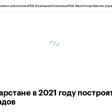
жимость
Autonews
РБК Компании
Телеканал
РБК Вино
Спорт
Школа упра
ипто
РБК Бизнес-среда
Дискуссионный клуб
Исследования
Кредитные 
рагентов
Политика
Экономика
Бизнес
Технологии и медиа
Финансы
Рын
арстане в 2021 году построят
адов