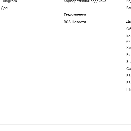
Telegram
Корпоративная подписка
Ре
Дзен
Ра
Уведомления
RSS Новости
Др
Об
Ко
до
Хо
Ре
Зн
Са
РБ
РБ
Шк