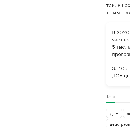
три. У на
то мы гот
В 2020 
частно
5 тыс.
програ
За 10 л
ДОУ для
Теги
ДОУ
д
демографи