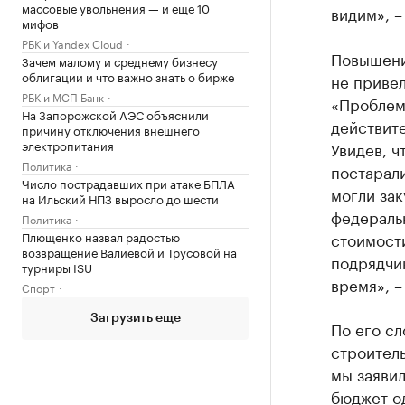
массовые увольнения — и еще 10
видим», –
мифов
РБК и Yandex Cloud
Повышени
Зачем малому и среднему бизнесу
облигации и что важно знать о бирже
не приве
РБК и МСП Банк
«Проблем
На Запорожской АЭС объяснили
действите
причину отключения внешнего
электропитания
Увидев, ч
Политика
постарали
Число пострадавших при атаке БПЛА
могли зак
на Ильский НПЗ выросло до шести
федераль
Политика
Плющенко назвал радостью
стоимости
возвращение Валиевой и Трусовой на
подрядчик
турниры ISU
время», –
Спорт
Загрузить еще
По его сл
строител
мы заявил
бюджет о