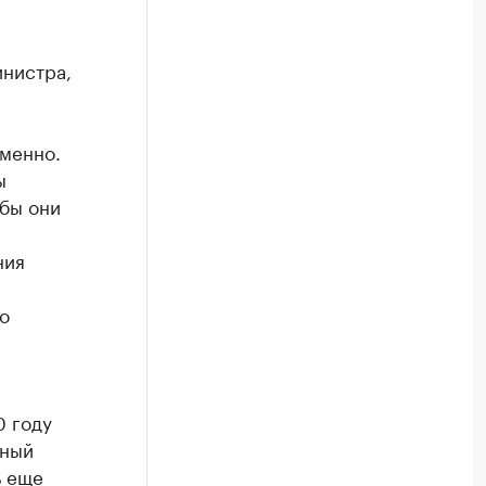
инистра,
еменно.
ы
обы они
ния
о
0 году
ьный
ь еще