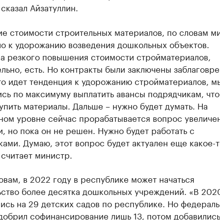
 сказал Айзатуллин.
е стоимости строительных материалов, по словам м
ло к удорожанию возведения дошкольных объектов.
а резкого повышения стоимости стройматериалов,
льно, есть. Но контракты были заключены заблаговр
то идет тенденция к удорожанию стройматериалов, м
сь по максимуму выплатить авансы подрядчикам, чт
упить материалы. Дальше – нужно будет думать. На
ном уровне сейчас прорабатывается вопрос увеличе
, но пока он не решен. Нужно будет работать с
ами. Думаю, этот вопрос будет актуален еще какое-т
 считает министр.
овам, в 2022 году в республике может начаться
ьство более десятка дошкольных учреждений. «В 202
ись на 29 детских садов по республике. Но федерал
добрил софинансирование лишь 13, потом добавилис