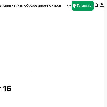
Татарстан
вления РБК
РБК Образование
РБК Курсы
рейтинги
Франшизы
Газета
ок наличной валюты
 16