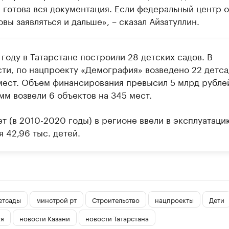
с готова вся документация. Если федеральный центр 
овы заявляться и дальше», – сказал Айзатуллин.
году в Татарстане построили 28 детских садов. В
сти, по нацпроекту «Демография» возведено 22 детса
 мест. Объем финансирования превысил 5 млрд рубле
мм возвели 6 объектов на 345 мест.
ет (в 2010-2020 годы) в регионе ввели в эксплуатаци
 42,96 тыс. детей.
етсады
минстрой рт
Строительство
нацпроекты
Дети
я
новости Казани
новости Татарстана