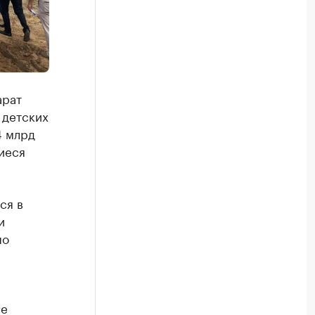
арат
 детских
4 млрд
иеся
ся в
и
по
не