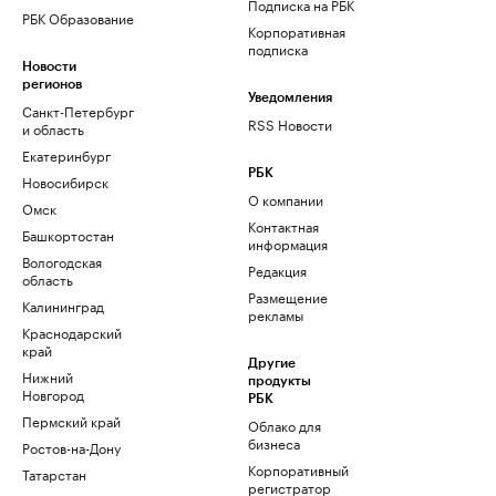
Подписка на РБК
РБК Образование
Корпоративная
подписка
Новости
регионов
Уведомления
Санкт-Петербург
RSS Новости
и область
Екатеринбург
РБК
Новосибирск
О компании
Омск
Контактная
Башкортостан
информация
Вологодская
Редакция
область
Размещение
Калининград
рекламы
Краснодарский
край
Другие
Нижний
продукты
Новгород
РБК
Пермский край
Облако для
бизнеса
Ростов-на-Дону
Корпоративный
Татарстан
регистратор