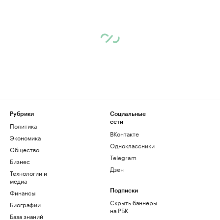
Рубрики
Социальные
сети
Политика
ВКонтакте
Экономика
Одноклассники
Общество
Telegram
Бизнес
Дзен
Технологии и
медиа
Финансы
Подписки
Скрыть баннеры
Биографии
на РБК
База знаний