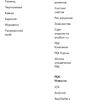
Тюмень
доменов
Черноземье
Хостинг
сайтов
Кавказ
Рег.решения
Карелия
Знакомства
Мурманск
Сайт
Приморский
знакомств
край
podbor.ru
РБК
Компании
РБК Курсы
Школа
управления
РБК
РБК
Новости
iOS
Android
AppGallery