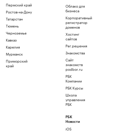
Пермский край
Облако для
бизнеса
Ростов-на-Дону
Корпоративный
Татарстан
регистратор
Тюмень
доменов
Черноземье
Хостинг
сайтов
Кавказ
Рег.решения
Карелия
Знакомства
Мурманск
Сайт
Приморский
знакомств
край
podbor.ru
РБК
Компании
РБК Курсы
Школа
управления
РБК
РБК
Новости
iOS