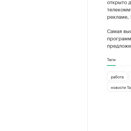
открыто д
телекомму
рекламе, 
Самая вы
программ
предложен
Теги
работа
новости Та