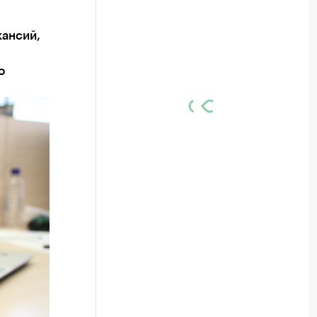
кансий,
о