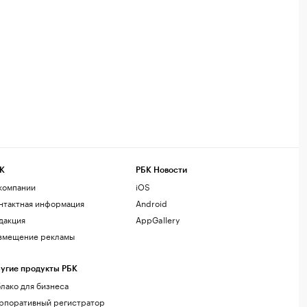
К
РБК Новости
компании
iOS
нтактная информация
Android
дакция
AppGallery
змещение рекламы
угие продукты РБК
лако для бизнеса
рпоративный регистратор