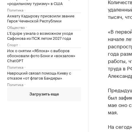
Количеств
«родильному туризму» в США
удаленный
Политика
Ахмату Кадырову присвоили звание
тысяч, чт
Героя Чеченской Республики
Общество
«В первой
L'Equipe узнала о возможном уходе
начале ле
Сафонова из ПСЖ летом 2027 года
Спорт
распростр
Иск о снятии «Яблока» с выборов
года раз
обосновали фото Бони и «вокзалом»
работы, 
ChatGPT
Политика
труда в Р
Навроцкий связал помощь Киеву с
Александ
отказом «от флагов Бандеры»
Политика
Предыдущ
Загрузить еще
был зафик
мае оно с
мая.
На сегодн