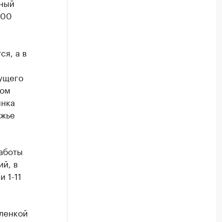
нный
200
я, а в
кущего
том
ынка
лжье
аботы
ий, в
 1-11
аленкой