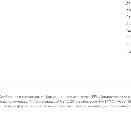
до
Хо
Ре
Зн
Са
РБ
РБ
Шк
ения и материалы информационного агентства «РБК» (свидетельство о 
овых коммуникаций (Роскомнадзор) 09.12.2015 за номером ИА №ФС77-63848) 
 связи, информационных технологий и массовых коммуникаций (Роскомнадз