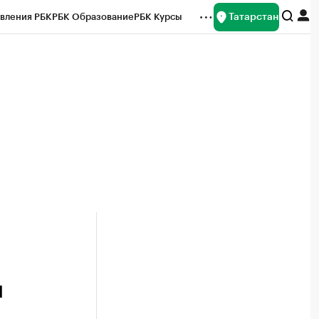
Татарстан
вления РБК
РБК Образование
РБК Курсы
рейтинги
Франшизы
Газета
ок наличной валюты
и