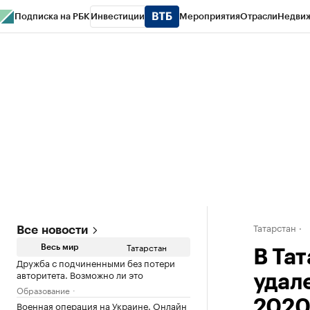
Подписка на РБК
Инвестиции
Мероприятия
Отрасли
Недви
РБК Life
Тренды
Визионеры
Национальные проекты
Город
Стиль
Кр
Спецпроекты СПб
Конференции СПб
Спецпроекты
Проверка конт
Татарстан
Все новости
Татарстан
Весь мир
В Та
Дружба с подчиненными без потери
авторитета. Возможно ли это
удал
Образование
2020
Военная операция на Украине. Онлайн