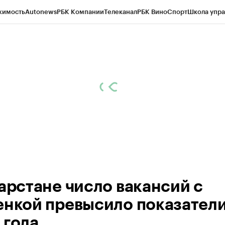
жимость
Autonews
РБК Компании
Телеканал
РБК Вино
Спорт
Школа упра
ипто
РБК Бизнес-среда
Дискуссионный клуб
Исследования
Кредитные 
рагентов
Политика
Экономика
Бизнес
Технологии и медиа
Финансы
Рын
тарстане число вакансий с
енкой превысило показател
 года