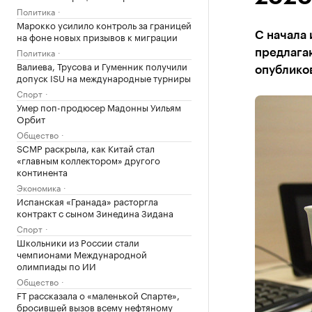
Политика
Марокко усилило контроль за границей
на фоне новых призывов к миграции
C начала 
Политика
предлагаю
Валиева, Трусова и Гуменник получили
опубликов
допуск ISU на международные турниры
Спорт
Умер поп-продюсер Мадонны Уильям
Орбит
Общество
SCMP раскрыла, как Китай стал
«главным коллектором» другого
континента
Экономика
Испанская «Гранада» расторгла
контракт с сыном Зинедина Зидана
Спорт
Школьники из России стали
чемпионами Международной
олимпиады по ИИ
Общество
FT рассказала о «маленькой Спарте»,
бросившей вызов всему нефтяному