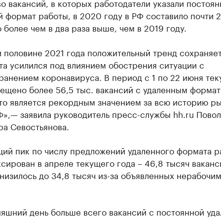
о вакансий, в которых работодатели указали постоя
 формат работы, в 2020 году в РФ составило почти 
о более чем в два раза выше, чем в 2019 году.
 половине 2021 года положительный тренд сохраняетс
та усилился под влиянием обострения ситуации с
анением коронавируса. В период с 1 по 22 июня те
мещено более 56,5 тыс. вакансий с удаленным форма
что является рекордным значением за всю историю р
Ф»,— заявила руководитель пресс-службы hh.ru Пово
ра Севостьянова.
ий пик по числу предложений удаленного формата р
сирован в апреле текущего года – 46,8 тысяч ваканс
низилось до 34,8 тысяч из-за объявленных нерабочими
яшний день больше всего вакансий с постоянной уд