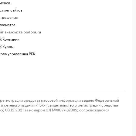
менов
стинг сайтов
г.решения
акомства
йт знакомств podbor.ru
К Компании
К Курсы
ола управления РБК
регистрации средства массовой информации выдано Федеральной
и сетевого издания «РБК» (свидетельство о регистрации средства
ор) 03.12.2021 за номером ЭЛ №ФС77-82385) сопровождаются