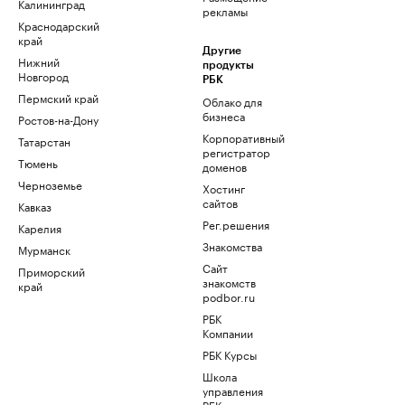
Калининград
рекламы
Краснодарский
край
Другие
Нижний
продукты
Новгород
РБК
Пермский край
Облако для
бизнеса
Ростов-на-Дону
Корпоративный
Татарстан
регистратор
Тюмень
доменов
Черноземье
Хостинг
сайтов
Кавказ
Рег.решения
Карелия
Знакомства
Мурманск
Сайт
Приморский
знакомств
край
podbor.ru
РБК
Компании
РБК Курсы
Школа
управления
РБК