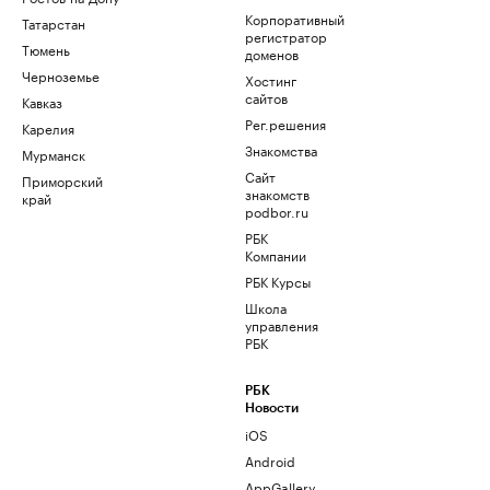
Корпоративный
Татарстан
регистратор
Тюмень
доменов
Черноземье
Хостинг
сайтов
Кавказ
Рег.решения
Карелия
Знакомства
Мурманск
Сайт
Приморский
знакомств
край
podbor.ru
РБК
Компании
РБК Курсы
Школа
управления
РБК
РБК
Новости
iOS
Android
AppGallery