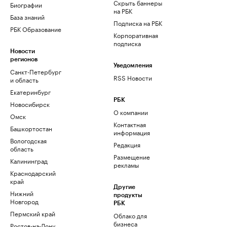
Скрыть баннеры
Биографии
на РБК
База знаний
Подписка на РБК
РБК Образование
Корпоративная
подписка
Новости
регионов
Уведомления
Санкт-Петербург
RSS Новости
и область
Екатеринбург
РБК
Новосибирск
О компании
Омск
Контактная
Башкортостан
информация
Вологодская
Редакция
область
Размещение
Калининград
рекламы
Краснодарский
край
Другие
Нижний
продукты
Новгород
РБК
Пермский край
Облако для
бизнеса
Ростов-на-Дону