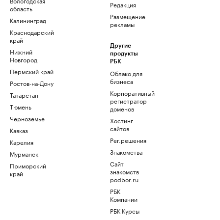
Вологодская
Редакция
область
Размещение
Калининград
рекламы
Краснодарский
край
Другие
Нижний
продукты
Новгород
РБК
Пермский край
Облако для
бизнеса
Ростов-на-Дону
Корпоративный
Татарстан
регистратор
Тюмень
доменов
Черноземье
Хостинг
сайтов
Кавказ
Рег.решения
Карелия
Знакомства
Мурманск
Сайт
Приморский
знакомств
край
podbor.ru
РБК
Компании
РБК Курсы