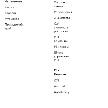
Черноземье
Хостинг
сайтов
Кавказ
Рег.решения
Карелия
Знакомства
Мурманск
Сайт
Приморский
знакомств
край
podbor.ru
РБК
Компании
РБК Курсы
Школа
управления
РБК
РБК
Новости
iOS
Android
AppGallery