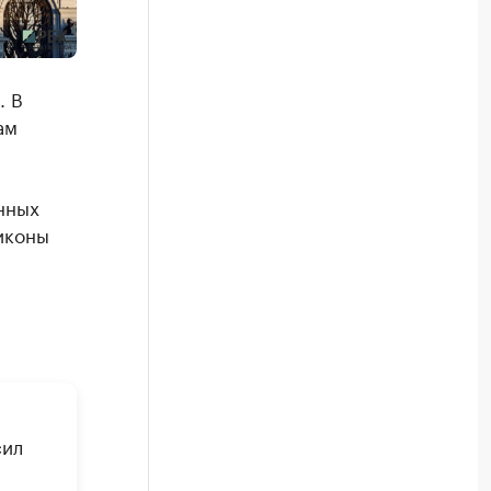
. В
ам
нных
иконы
сил