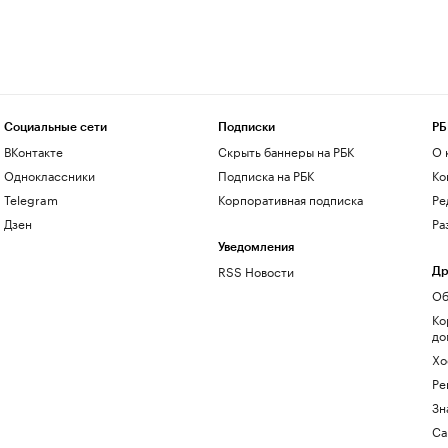
Социальные сети
Подписки
РБ
ВКонтакте
Скрыть баннеры на РБК
О 
Одноклассники
Подписка на РБК
Ко
Telegram
Корпоративная подписка
Ре
Дзен
Ра
Уведомления
RSS Новости
Др
Об
Ко
до
Хо
Ре
Зн
Са