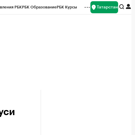
Татарстан
вления РБК
РБК Образование
РБК Курсы
рейтинги
Франшизы
Газета
ок наличной валюты
уси