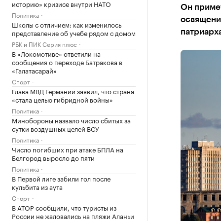
историю» кризисе внутри НАТО
Он приме
Политика
освящени
Школы с отличием: как изменилось
представление об учебе рядом с домом
патриарх
РБК и ПИК Серия плюс
В «Локомотиве» ответили на
сообщения о переходе Батракова в
«Галатасарай»
Спорт
Глава МВД Германии заявил, что страна
«стала целью гибридной войны»
Политика
Минобороны назвало число сбитых за
сутки воздушных целей ВСУ
Политика
Число погибших при атаке БПЛА на
Белгород выросло до пяти
Политика
В Первой лиге забили гол после
кульбита из аута
Спорт
В АТОР сообщили, что туристы из
России не жаловались на пляжи Аланьи