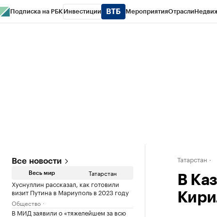
Подписка на РБК
Инвестиции
Мероприятия
Отрасли
Недви
РБК Life
Тренды
Визионеры
Национальные проекты
Город
Стиль
Кр
Спецпроекты СПб
Конференции СПб
Спецпроекты
Проверка конт
Татарстан
Все новости
Татарстан
Весь мир
В Ка
Хуснуллин рассказал, как готовили
визит Путина в Мариуполь в 2023 году
Кири
Общество
В МИД заявили о «тяжелейшем за всю