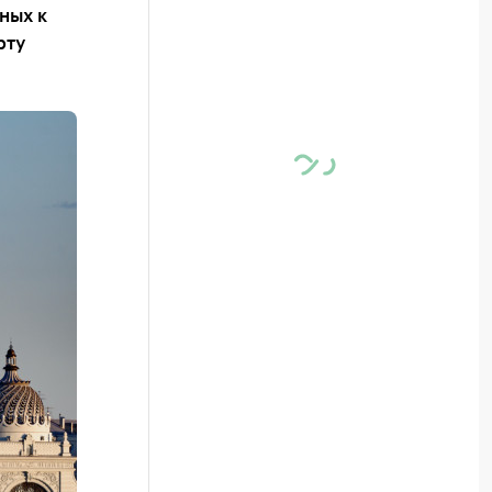
ных к
рту