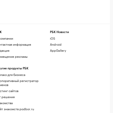
К
РБК Новости
компании
iOS
нтактная информация
Android
дакция
AppGallery
змещение рекламы
угие продукты РБК
лако для бизнеса
рпоративный регистратор
менов
стинг сайтов
г.решения
акомства
йт знакомств podbor.ru