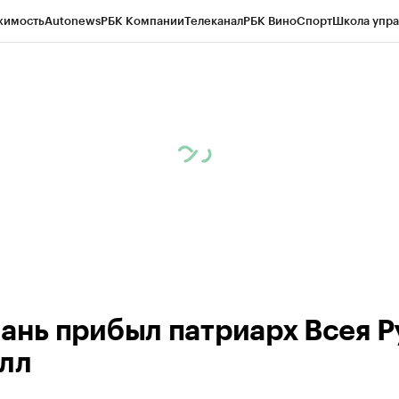
жимость
Autonews
РБК Компании
Телеканал
РБК Вино
Спорт
Школа упра
ипто
РБК Бизнес-среда
Дискуссионный клуб
Исследования
Кредитные 
рагентов
Политика
Экономика
Бизнес
Технологии и медиа
Финансы
Рын
зань прибыл патриарх Всея Р
лл