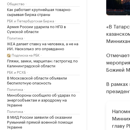
Общество
Как работает крупнейшая товарно-
сырьевая биржа страны
РБК и Петербургская Биржа
«В Татарс
Армия России ударила по НПЗ в
Сумской области
казанском
Политика
Миннихан
IKEA делает ставку на человека, а не на
ИИ. Насколько это оправданно
Отмечаетс
Подписка на РБК
Пляжи, замки, марципан: гастрогид по
мероприя
Калининградской области
Божией М
РБК и РСХБ
В Московской области объявили
беспилотную опасность
В рамках 
Политика
президент
Минобороны сообщило об ударах по
энергообъектам и аэродрому на
Украине
Напомн
Политика
В МИД России заявили об оказании
Минних
Румынией прямой военной помощи
главу Р
Украине