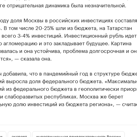
е отрицательная динамика была незначительной.
оду доля Москвы в российских инвестициях составл
. В том числе 20-25% шли из бюджета, на Татарстан
 всего 3-4% инвестиций. Инвестиционный рубль идет
 агломерацию и это закладывает будущее. Картина
алась и она устойчива, проблема долгосрочная и он
тся», — сказала она.
 добавила, что в пандемийный год в структуре бюдж
ий выросла доля федерального бюджета. «Максимальн
ий из федерального бюджета в геополитически приор
и слаборазвитых республиках. Москва же берет
ную долю инвестиций из бюджета региона», — считае
и
эксперт
инвестиционная привлекательность России