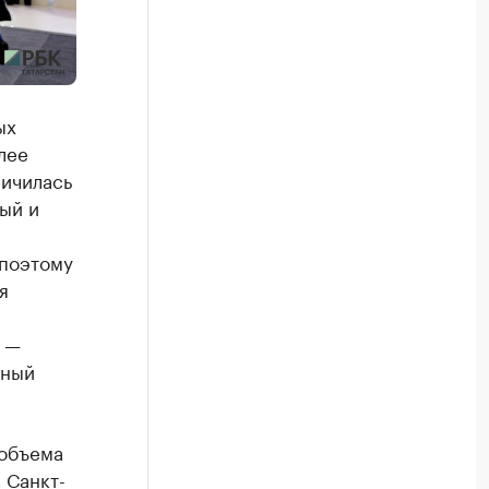
ых
лее
личилась
ый и
 поэтому
я
, —
чный
 объема
 Санкт-