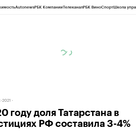
жимость
Autonews
РБК Компании
Телеканал
РБК Вино
Спорт
Школа упра
ипто
РБК Бизнес-среда
Дискуссионный клуб
Исследования
Кредитные 
рагентов
Политика
Экономика
Бизнес
Технологии и медиа
Финансы
Рын
-2021
0 году доля Татарстана в
стициях РФ составила 3-4%