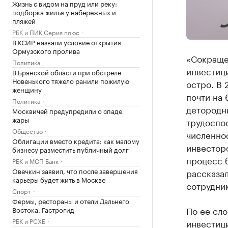
Жизнь с видом на пруд или реку:
подборка жилья у набережных и
пляжей
РБК и ПИК Серия плюс
В КСИР назвали условие открытия
Ормузского пролива
«Сокраще
Политика
инвестиц
В Брянской области при обстреле
Новенького тяжело ранили пожилую
остро. В 
женщину
почти на 
Политика
детородны
Москвичей предупредили о спаде
жары
трудоспо
Общество
численнос
Облигации вместо кредита: как малому
инвесторо
бизнесу разместить публичный долг
процесс б
РБК и МСП Банк
Овечкин заявил, что после завершения
рассказа
карьеры будет жить в Москве
сотрудни
Спорт
Фермы, рестораны и отели Дальнего
По ее сл
Востока. Гастрогид
РБК и РСХБ
инвестици