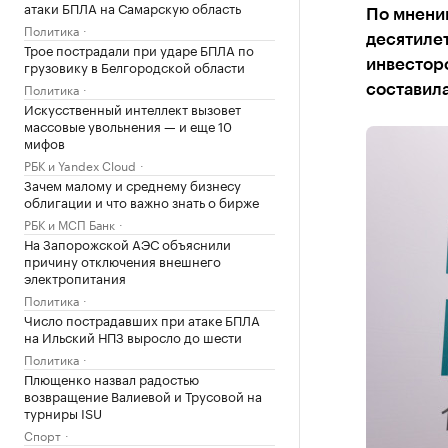
атаки БПЛА на Самарскую область
По мнени
Политика
десятилет
Трое пострадали при ударе БПЛА по
грузовику в Белгородской области
инвесторо
Политика
составил
Искусственный интеллект вызовет
массовые увольнения — и еще 10
мифов
РБК и Yandex Cloud
Зачем малому и среднему бизнесу
облигации и что важно знать о бирже
РБК и МСП Банк
На Запорожской АЭС объяснили
причину отключения внешнего
электропитания
Политика
Число пострадавших при атаке БПЛА
на Ильский НПЗ выросло до шести
Политика
Плющенко назвал радостью
возвращение Валиевой и Трусовой на
турниры ISU
Спорт