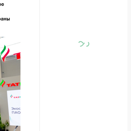
ее
раны