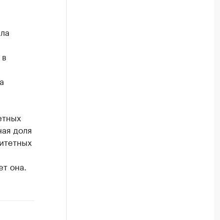
яла
 в
а
етных
ая доля
итетных
т она.