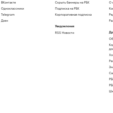
ВКонтакте
Скрыть баннеры на РБК
О 
Одноклассники
Подписка на РБК
Ко
Telegram
Корпоративная подписка
Ре
Дзен
Ра
Уведомления
RSS Новости
Др
Об
Ко
до
Хо
Ре
Зн
Са
РБ
РБ
Шк