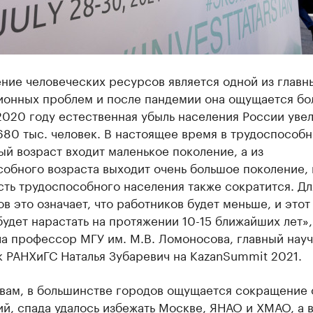
ние человеческих ресурсов является одной из главн
ионных проблем и после пандемии она ощущается бо
2020 году естественная убыль населения России уве
680 тыс. человек. В настоящее время в трудоспособн
й возраст входит маленькое поколение, а из
собного возраста выходит очень большое поколение,
ть трудоспособного населения также сократится. Дл
в это означает, что работников будет меньше, и этот
удет нарастать на протяжении 10-15 ближайших лет»
ла профессор МГУ им. М.В. Ломоносова, главный нау
к РАНХиГС Наталья Зубаревич на KazanSummit 2021.
овам, в большинстве городов ощущается сокращение
й, спада удалось избежать Москве, ЯНАО и ХМАО, а в