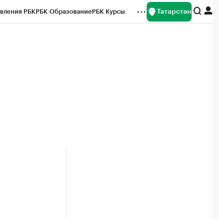
Татарстан
вления РБК
РБК Образование
РБК Курсы
рейтинги
Франшизы
Газета
ок наличной валюты