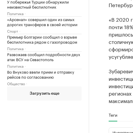
У побережья Турции обнаружили
Петербург
неизвестный беспилотник
Политика
«В 2020 г
«Арсенал» совершил один из самых
дорогих трансферов в своей истории
почти 18%
Спорт
пришлось
Премьер Болгарии сообщил о взрыве
столичную
беспилотника рядом с газопроводом
сформиров
Политика
Развожаев сообщил подробности двух
усугубляе
атак ВСУ на Севастополь
Политика
Зубаревич
Во Внуково ввели прием и отправку
рейсов по согласованию
инвестиц
Общество
инвестиц
регионах 
Загрузить еще
максималь
Теги
Инвестици