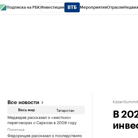
Подписка на РБК
Инвестиции
Мероприятия
Отрасли
Недви
РБК Life
Тренды
Визионеры
Национальные проекты
Город
Стиль
Кр
Спецпроекты СПб
Конференции СПб
Спецпроекты
Проверка конт
KazanSummit
Все новости
Татарстан
Весь мир
В 202
Медведев рассказал о «жестких»
переговорах с Саркози в 2008 году
инве
Политика
Федорищев рассказал о последствиях