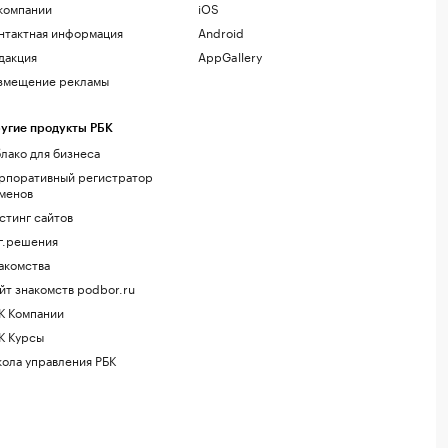
компании
iOS
нтактная информация
Android
дакция
AppGallery
змещение рекламы
угие продукты РБК
лако для бизнеса
рпоративный регистратор
менов
стинг сайтов
г.решения
акомства
йт знакомств podbor.ru
К Компании
К Курсы
ола управления РБК