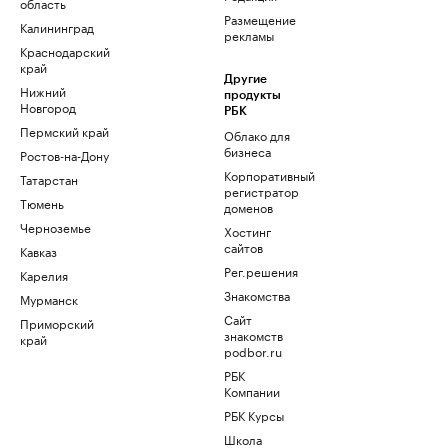
область
Размещение
Калининград
рекламы
Краснодарский
край
Другие
Нижний
продукты
Новгород
РБК
Пермский край
Облако для
бизнеса
Ростов-на-Дону
Корпоративный
Татарстан
регистратор
Тюмень
доменов
Черноземье
Хостинг
сайтов
Кавказ
Рег.решения
Карелия
Знакомства
Мурманск
Сайт
Приморский
знакомств
край
podbor.ru
РБК
Компании
РБК Курсы
Школа