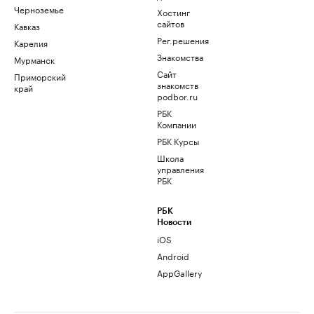
Черноземье
Хостинг
сайтов
Кавказ
Рег.решения
Карелия
Знакомства
Мурманск
Сайт
Приморский
знакомств
край
podbor.ru
РБК
Компании
РБК Курсы
Школа
управления
РБК
РБК
Новости
iOS
Android
AppGallery