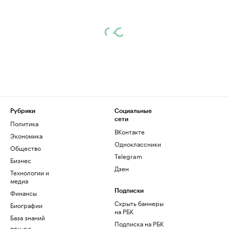
Рубрики
Социальные
сети
Политика
ВКонтакте
Экономика
Одноклассники
Общество
Telegram
Бизнес
Дзен
Технологии и
медиа
Финансы
Подписки
Скрыть баннеры
Биографии
на РБК
База знаний
Подписка на РБК