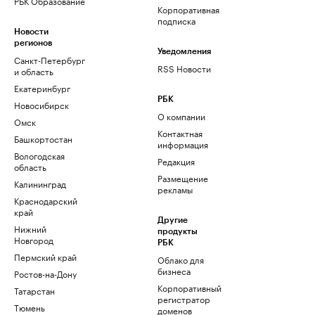
РБК Образование
Корпоративная
подписка
Новости
регионов
Уведомления
Санкт-Петербург
RSS Новости
и область
Екатеринбург
РБК
Новосибирск
О компании
Омск
Контактная
Башкортостан
информация
Вологодская
Редакция
область
Размещение
Калининград
рекламы
Краснодарский
край
Другие
Нижний
продукты
Новгород
РБК
Пермский край
Облако для
бизнеса
Ростов-на-Дону
Корпоративный
Татарстан
регистратор
Тюмень
доменов