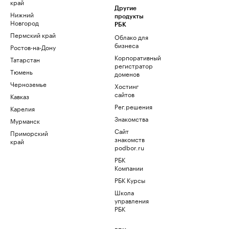
край
Другие
Нижний
продукты
Новгород
РБК
Пермский край
Облако для
бизнеса
Ростов-на-Дону
Корпоративный
Татарстан
регистратор
Тюмень
доменов
Черноземье
Хостинг
сайтов
Кавказ
Рег.решения
Карелия
Знакомства
Мурманск
Сайт
Приморский
знакомств
край
podbor.ru
РБК
Компании
РБК Курсы
Школа
управления
РБК