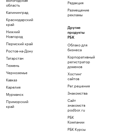
Редакция
область
Размещение
Калининград
рекламы
Краснодарский
край
Другие
Нижний
продукты
Новгород
РБК
Пермский край
Облако для
бизнеса
Ростов-на-Дону
Корпоративный
Татарстан
регистратор
Тюмень
доменов
Черноземье
Хостинг
сайтов
Кавказ
Рег.решения
Карелия
Знакомства
Мурманск
Сайт
Приморский
знакомств
край
podbor.ru
РБК
Компании
РБК Курсы