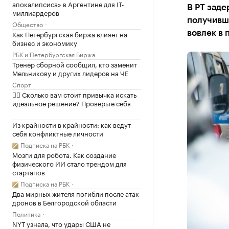
апокалипсиса» в Аргентине для IT-
В РТ заде
миллиардеров
получивше
Общество
Как Петербургская биржа влияет на
вовлек в 
бизнес и экономику
РБК и Петербургская Биржа
Тренер сборной сообщил, кто заменит
Мельникову и других лидеров на ЧЕ
Спорт
✍🏻 Сколько вам стоит привычка искать
идеальное решение? Проверьте себя
Из крайности в крайности: как ведут
себя конфликтные личности
Подписка на РБК
Мозги для робота. Как создание
физического ИИ стало трендом для
стартапов
Подписка на РБК
Два мирных жителя погибли после атак
дронов в Белгородской области
Политика
NYT узнала, что удары США не