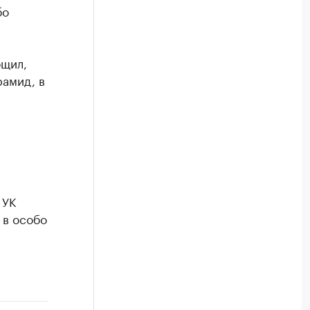
бо
бщил,
рамид, в
 УК
 в особо