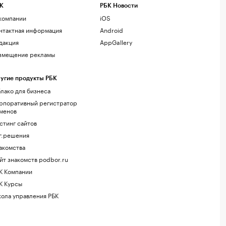
К
РБК Новости
компании
iOS
нтактная информация
Android
дакция
AppGallery
змещение рекламы
угие продукты РБК
лако для бизнеса
рпоративный регистратор
менов
стинг сайтов
г.решения
акомства
йт знакомств podbor.ru
К Компании
К Курсы
ола управления РБК