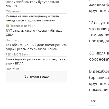
новом учебном году будут дольше
заочной 
зимних
крупном р
Общество
Ученые нашли неожиданную связь
между кофе и здоровьем печени
17 август
Подписка на РБК
что полиц
NYT узнала, какого лидера Кубы ищут
том числе
США
пострада
Политика
Как облигационный долг помог решить
задачи реального бизнеса. Кейсы
30 июля в
РБК и МСП Банк
соосноват
Глава Адыгеи рассказал о последствиях
атаки БПЛА
Политика
В декабре
(организ
Загрузить еще
крупном 
показания
Теги