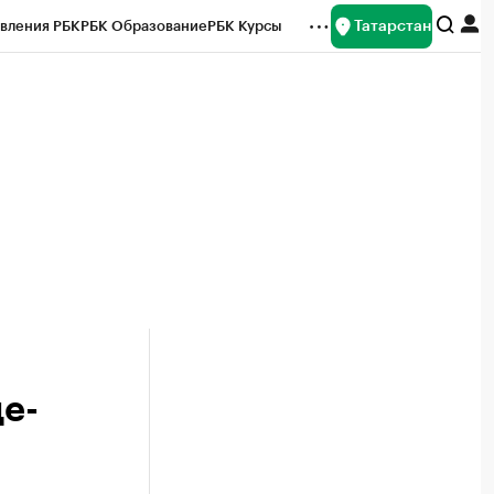
Татарстан
вления РБК
РБК Образование
РБК Курсы
рейтинги
Франшизы
Газета
ок наличной валюты
е-