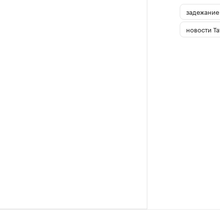
задежание
новости Та