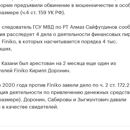
форме предъявили обвинение в мошенничестве в осо
азмере (ч.4 ст. 159 УК РФ).
а следователь ГСУ МВД по РТ Алмаз Сайфутдинов соо
ия расследует 4 дела о деятельности финансовых пи
 Finiko, в которых насчитывается порядка 4 тыс.
вших.
 Казани был арестован на 2 месяца еще один из
елей Finiko Кирилл Доронин.
 2020 года против Finiko завели дело по ч. 2 ст. 172.2
ация деятельности по привлечению денежных средств
размере). Доронин, Сабировы и Зыгмунтович давали
 в качестве свидетелей.