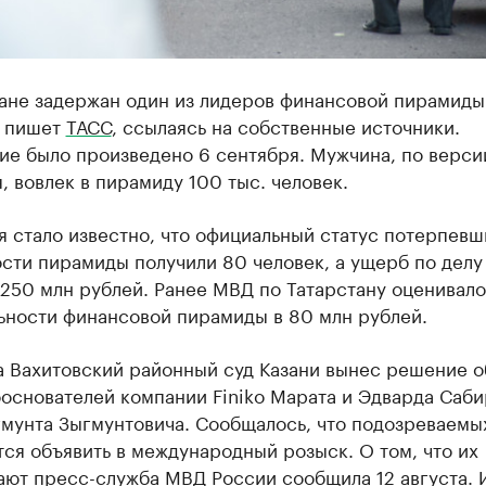
ане задержан один из лидеров финансовой пирамиды 
 пишет
ТАСС
, ссылаясь на собственные источники.
ие было произведено 6 сентября. Мужчина, по верси
, вовлек в пирамиду 100 тыс. человек.
я стало известно, что официальный статус потерпевш
сти пирамиды получили 80 человек, а ущерб по делу 
 250 млн рублей. Ранее МВД по Татарстану оценивал
ьности финансовой пирамиды в 80 млн рублей.
а Вахитовский районный суд Казани вынес решение о
основателей компании Finiko Марата и Эдварда Саби
гмунта Зыгмунтовича. Сообщалось, что подозреваемы
ся объявить в международный розыск. О том, что их
ают пресс-служба МВД России сообщила 12 августа. 