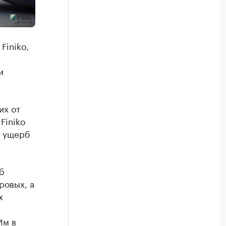
Finiko,
и
их от
Finiko
о ущерб
б
ровых, а
х
Им в