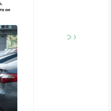
o,
то он