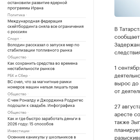
остановили развитие ядерной
программы Ирана
Политика
Международная федерация
скейтбординга сняла все ограничения
В Татарст
с россиян
сообщает
Спорт
Задержан
Володин рассказал о запуске мер по
стабилизации топливного рынка
следствия
Общество
Как сохранить средства во времена
1 сентябр
нестабильности рынков
деятельно
РБК и Сбер
ВС счел, что за магнитные рамки
вырос до
номеров машин нельзя лишать прав
от деятел
Общество
С чем Роналду и Джорджина Родригес
27 август
подошли к свадьбе. Инфографика
Общество
аресте со
Как и где быстро заработать деньги в
также Зы
2026 году: 15 способов
планирует
Инвестиции
разыскив
Осенние каникулы у школьников в