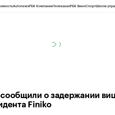
жимость
Autonews
РБК Компании
Телеканал
РБК Вино
Спорт
Школа упра
ипто
РБК Бизнес-среда
Дискуссионный клуб
Исследования
Кредитные 
рагентов
Политика
Экономика
Бизнес
Технологии и медиа
Финансы
Рын
сообщили о задержании виц
идента Finiko