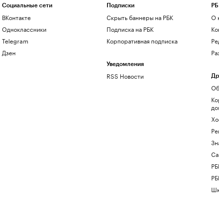
Социальные сети
Подписки
РБ
ВКонтакте
Скрыть баннеры на РБК
О 
Одноклассники
Подписка на РБК
Ко
Telegram
Корпоративная подписка
Ре
Дзен
Ра
Уведомления
RSS Новости
Др
Об
Ко
до
Хо
Ре
Зн
Са
РБ
РБ
Шк