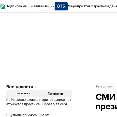
Подписка на РБК
Инвестиции
Мероприятия
Отрасли
Недви
РБК Life
Тренды
Визионеры
Национальные проекты
Город
Стиль
Кр
Спецпроекты СПб
Конференции СПб
Спецпроекты
Проверка конт
Татарстан
Все новости
Татарстан
Весь мир
СМИ 
✍🏻 Насколько ваш авторитет зависит от
атрибутов престижа? Проверьте себя
през
FT узнала об «убежище от