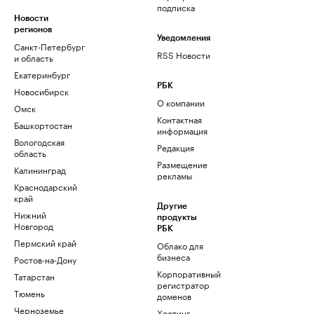
подписка
Новости
регионов
Уведомления
Санкт-Петербург
RSS Новости
и область
Екатеринбург
РБК
Новосибирск
О компании
Омск
Контактная
Башкортостан
информация
Вологодская
Редакция
область
Размещение
Калининград
рекламы
Краснодарский
край
Другие
Нижний
продукты
Новгород
РБК
Пермский край
Облако для
бизнеса
Ростов-на-Дону
Корпоративный
Татарстан
регистратор
Тюмень
доменов
Черноземье
Хостинг