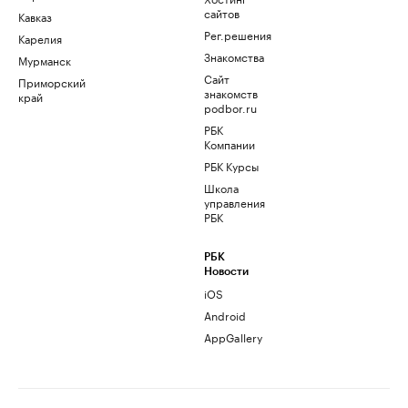
сайтов
Кавказ
Рег.решения
Карелия
Знакомства
Мурманск
Сайт
Приморский
знакомств
край
podbor.ru
РБК
Компании
РБК Курсы
Школа
управления
РБК
РБК
Новости
iOS
Android
AppGallery