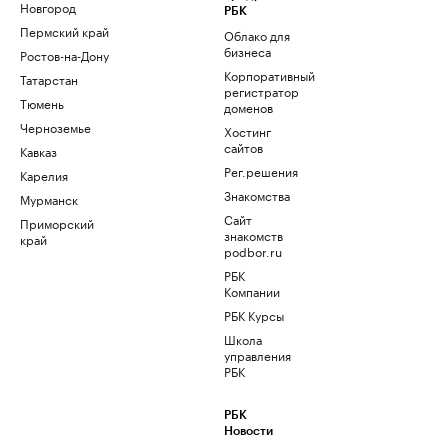
Новгород
РБК
Пермский край
Облако для
бизнеса
Ростов-на-Дону
Корпоративный
Татарстан
регистратор
Тюмень
доменов
Черноземье
Хостинг
сайтов
Кавказ
Рег.решения
Карелия
Знакомства
Мурманск
Сайт
Приморский
знакомств
край
podbor.ru
РБК
Компании
РБК Курсы
Школа
управления
РБК
РБК
Новости